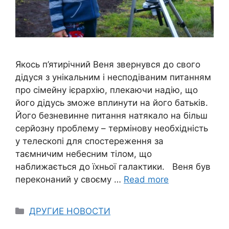
Якось п’ятирічний Веня звернувся до свого
дідуся з унікальним і несподіваним питанням
про сімейну ієрархію, плекаючи надію, що
його дідусь зможе вплинути на його батьків.
Його безневинне питання натякало на більш
серйозну проблему – термінову необхідність
у телескопі для спостереження за
таємничим небесним тілом, що
наближається до їхньої галактики. Веня був
переконаний у своєму …
Read more
Categories
ДРУГИЕ НОВОСТИ