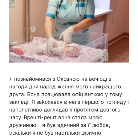
Я познайомився з Оксаною на вечірці з
нагоди дня народ ження мого найкращого
друга. Вона працювала офіціанткою у тому
закладі. Я заkохався в неї з першого погляду і
наполегливо доглядав її протягом довгого
часу. Врешті-решт вона стала моєю
дружиною, і я був вдячний за її любов,
оскільки я не був настільки фізично