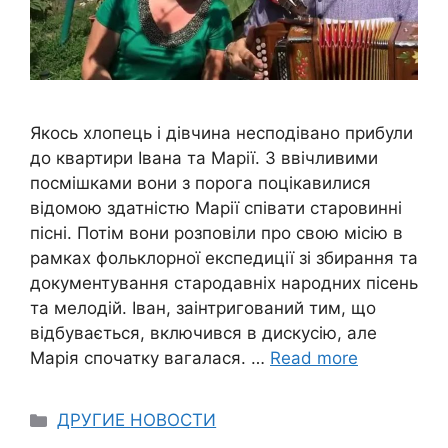
Якось хлопець і дівчина несподівано прибули
до квартири Івана та Марії. З ввічливими
посмішками вони з порога поцікавилися
відомою здатністю Марії співати старовинні
пісні. Потім вони розповіли про свою місію в
рамках фольклорної експедиції зі збирання та
документування стародавніх народних пісень
та мелодій. Іван, заінтригований тим, що
відбувається, включився в дискусію, але
Марія спочатку вагалася. …
Read more
Categories
ДРУГИЕ НОВОСТИ