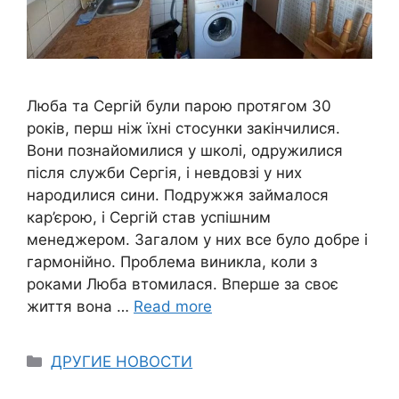
Люба та Сергій були парою протягом 30
років, перш ніж їхні стосунки закінчилися.
Вони познайомилися у школі, одружилися
після служби Сергія, і невдовзі у них
народилися сини. Подружжя займалося
кар’єрою, і Сергій став успішним
менеджером. Загалом у них все було добре і
гармонійно. Проблема виникла, коли з
роками Люба втомилася. Вперше за своє
життя вона …
Read more
Categories
ДРУГИЕ НОВОСТИ