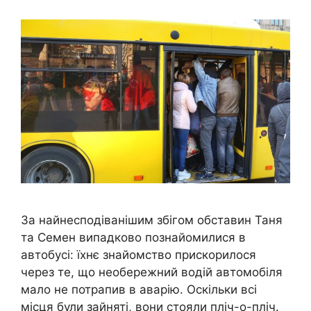
За найнесподіванішим збігом обставин Таня
та Семен випадково познайомилися в
автобусі: їхнє знайомство прискорилося
через те, що необережний водій автомобіля
мало не потрапив в аварію. Оскільки всі
місця були зайняті, вони стояли пліч-о-пліч.