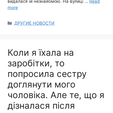
видалася їй незнайомою. На вулиці …
Read
more
Categories
ДРУГИЕ НОВОСТИ
Коли я їхала на
заробітки, то
попросила сестру
доглянути мого
чоловіка. Але те, що я
дізналася після