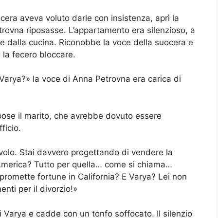
era aveva voluto darle con insistenza, aprì la
rovna riposasse. L’appartamento era silenzioso, a
 dalla cucina. Riconobbe la voce della suocera e
la fecero bloccare.
arya?» la voce di Anna Petrovna era carica di
ose il marito, che avrebbe dovuto essere
ficio.
volo. Stai davvero progettando di vendere la
in America? Tutto per quella… come si chiama…
promette fortune in California? E Varya? Lei non
ti per il divorzio!»
i Varya e cadde con un tonfo soffocato. Il silenzio