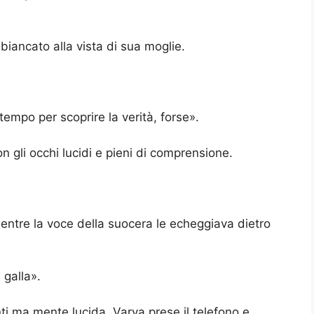
sbiancato alla vista di sua moglie.
 tempo per scoprire la verità, forse».
n gli occhi lucidi e pieni di comprensione.
mentre la voce della suocera le echeggiava dietro
 galla».
ti ma mente lucida, Varya prese il telefono e