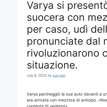
Varya si presentò
suocera con mezz
per caso, udì del
pronunciate dal 
rivoluzionarono 
situazione.
July 8, 2025
by
sun sun
Varya parcheggiò la sua auto davanti a un
era arrivata con mezz’ora di anticipo. «N
contenta di vedermi».