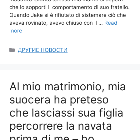
che io sopporti il comportamento di suo fratello.
Quando Jake si è rifiutato di sistemare ciò che
aveva rovinato, avevo chiuso con il …
Read
more
Categories
ДРУГИЕ НОВОСТИ
Al mio matrimonio, mia
suocera ha preteso
che lasciassi sua figlia
percorrere la navata
prima di me – ho