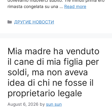
dovevamo muoverci subito. Tre minuti prima ero
rimasta congelata su una …
Read more
Categories
ДРУГИЕ НОВОСТИ
Mia madre ha venduto
il cane di mia figlia per
soldi, ma non aveva
idea di chi ne fosse il
proprietario legale
August 6, 2026
by
sun sun