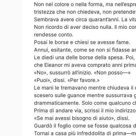
Non nel colore o nella forma, ma nell’espr
tristezza che non chiedeva, non preten
Sembrava avere circa quarant’anni. La vita
Non ricordo di aver deciso nulla. Il mio 
rendesse conto.
Posai le borse e chiesi se avesse fame.
Annui, esitante, come se non si fidasse an
Le diedi una delle borse della spesa. Poi,
che Eleanor mi aveva comprato anni prima
«No», sussurrò all’inizio. «Non posso—»
«Puoi», dissi. «Per favore.»
Le mani le tremavano mentre chiudeva il ca
scesero sulle guance mentre sussurrava gr
drammaticamente. Solo come qualcuno che
Prima di andare via, scrissi il mio indiriz
«Se mai avessi bisogno di aiuto», dissi.
Guardò il foglio come se fosse qualcosa di
Tornai a casa più infreddolita di prima—