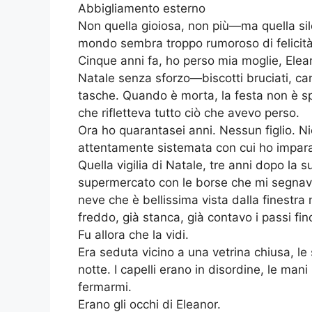
Abbigliamento esterno
Non quella gioiosa, non più—ma quella sil
mondo sembra troppo rumoroso di felicità 
Cinque anni fa, ho perso mia moglie, Elean
Natale senza sforzo—biscotti bruciati, canti
tasche. Quando è morta, la festa non è sp
che rifletteva tutto ciò che avevo perso.
Ora ho quarantasei anni. Nessun figlio. Nie
attentamente sistemata con cui ho impara
Quella vigilia di Natale, tre anni dopo la
supermercato con le borse che mi segnavan
neve che è bellissima vista dalla finestra
freddo, già stanca, già contavo i passi fin
Fu allora che la vidi.
Era seduta vicino a una vetrina chiusa, le 
notte. I capelli erano in disordine, le ma
fermarmi.
Erano gli occhi di Eleanor.