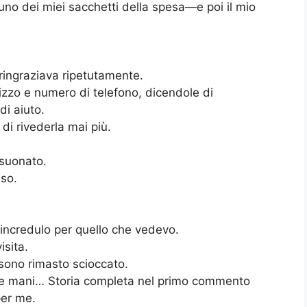
no dei miei sacchetti della spesa—e poi il mio
 ringraziava ripetutamente.
rizzo e numero di telefono, dicendole di
i aiuto.
i rivederla mai più.
 suonato.
so.
 incredulo per quello che vedevo.
isita.
sono rimasto scioccato.
mie mani… Storia completa nel primo commento
per me.