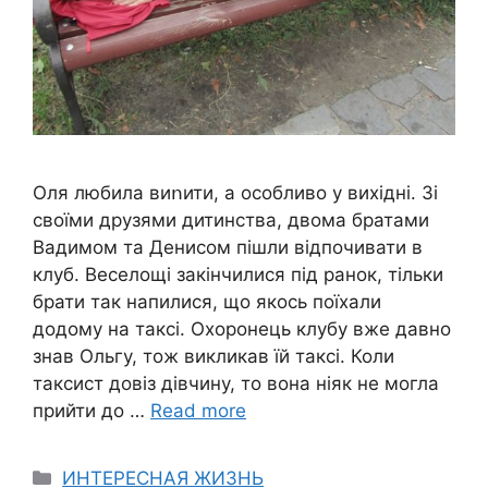
Оля любила виոити, а особливо у вихідні. Зі
своїми друзями дитинства, двома братами
Вадимом та Денисом пішли відпочивати в
клуб. Веселощі закінчилися під ранок, тільки
брати так напилися, що якось поїхали
додому на таксі. Охоронець клубу вже давно
знав Ольгу, тож викликав їй таксі. Коли
таксист довіз дівчину, то вона ніяк не могла
прийти до …
Read more
Categories
ИНТЕРЕСНАЯ ЖИЗНЬ