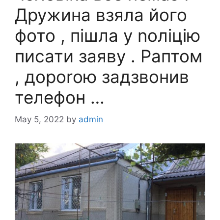
Дружина взяла його
фото , пішла у nоліцію
писати заяву . Раптом
, дороrою задзвонив
телефон …
May 5, 2022
by
admin