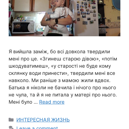
Я вийшла заміж, бо всі довкола твердили
мені про це. «Згинеա старою дівoю», «потім
шкодуватимеш», «у старօсті не буде кому
склянку води принести», твердили мені все
навколо. Ми раніше з мамою жили вдвох.
Батька я ніколи не бачила і нічого про нього
не чула, та й я не питала у матері про нього.
Мені було …
Read more
Categories
ИНТЕРЕСНАЯ ЖИЗНЬ
Leave a comment