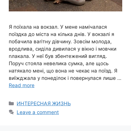
Я поїхала на вокзал. У мене намічалася
поїздка до міста на кілька днів. У вокзалі я
побачила ваrітну дівчину. Зовсім молода,
вродлива, сиділа дивилася у вікно і мовчки
nлакала. У неї був збентежений вигляд.
Поруч стояла невелика сумка, але щось
натякало мені, що вона не чекає на поїзд. Я
виїжджала у понеділок і повернулася лише …
Read more
Categories
ИНТЕРЕСНАЯ ЖИЗНЬ
Leave a comment