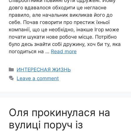
співробітники повинні бути одружені. Йому
довго вдавалося обходити це негласне
правило, але начальник викликав його до
себе. Почав говорити про престиж їхньої
компанії, що це необхідно, інакше Ігор може
почати шукати нове робоче місце. Потрібно
було десь знайти собі дружину, хоч би ту, яка
погодиться на …
Read more
Categories
ИНТЕРЕСНАЯ ЖИЗНЬ
Leave a comment
Оля прокинулася на
вулиці поруч із