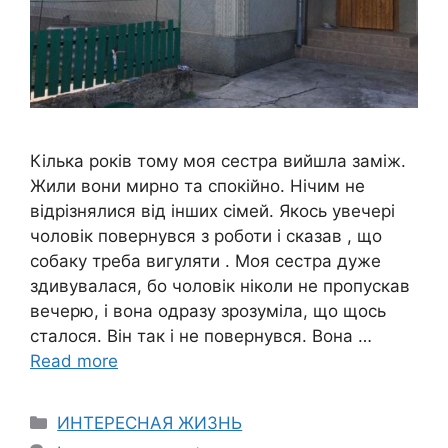
Кілька років тому моя сестра вийшла заміж.
Жили вони мирно та спокійно. Нічим не
відрізнялися від інших сімей. Якось увечері
чоловік повернувся з роботи і сказав , що
собаку треба вигуляти . Моя сестра дуже
здивувалася, бо чоловік ніколи не пропускав
вечерю, і вона одразу зрозуміла, що щось
сталося. Він так і не повернувся. Вона …
Read more
Categories
ИНТЕРЕСНАЯ ЖИЗНЬ