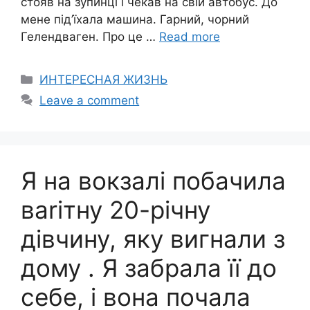
стояв на зупинці і чекав на свій автобус. До
мене під’їхала машина. Гарний, чорний
Гелендваген. Про це …
Read more
Categories
ИНТЕРЕСНАЯ ЖИЗНЬ
Leave a comment
Я на вокзалі побачила
ваrітну 20-річну
дівчину, яку вигнали з
дому . Я забрала її до
себе, і вона почала