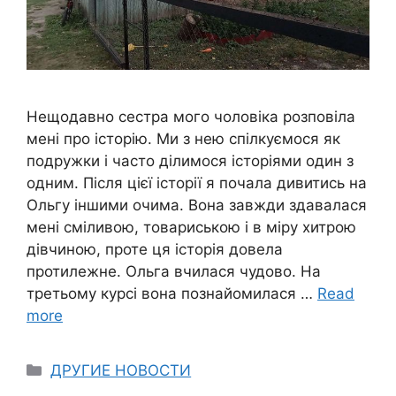
Нещодавно сестра мого чоловіка розповіла
мені про історію. Ми з нею спілкуємося як
подружки і часто ділимося історіями один з
одним. Після цієї історії я почала дивитись на
Ольгу іншими очима. Вона завжди здавалася
мені сміливою, товариською і в міру хитрою
дівчиною, проте ця історія довела
протилежне. Ольга вчилася чудово. На
третьому курсі вона познайомилася …
Read
more
Categories
ДРУГИЕ НОВОСТИ