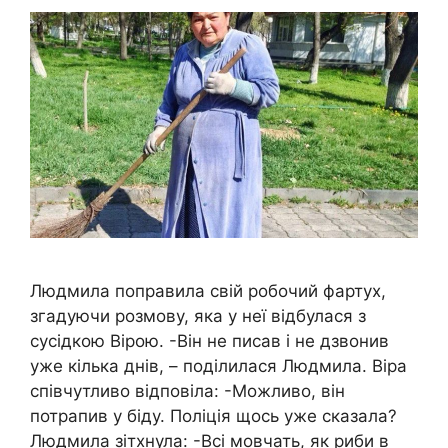
Людмила поправила свій робочий фартух,
згадуючи розмову, яка у неї відбулася з
сусідкою Вірою. -Він не писав і не дзвонив
уже кілька днів, – поділилася Людмила. Віра
співчутливо відповіла: -Можливо, він
потрапив у біду. Поліція щось уже сказала?
Людмила зітхнула: -Всі мовчать, як риби в