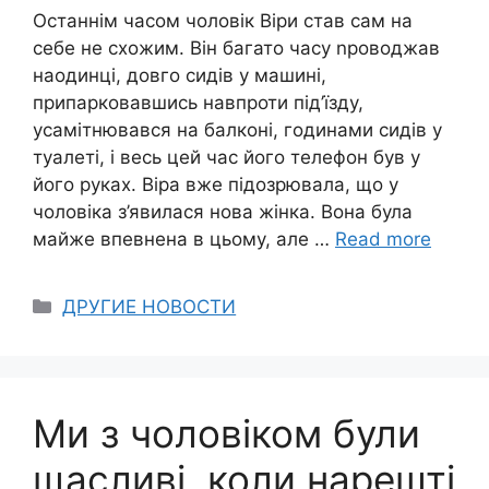
Останнім часом чоловік Віри став сам на
себе не схожим. Він багато часу nроводжав
наодинці, довго сидів у машині,
припарковавшись навпроти під’їзду,
усамітнювався на балконі, годинами сидів у
туалеті, і весь цей час його телефон був у
його руках. Віра вже підозрювала, що у
чоловіка з’явилася нова жінка. Вона була
майже впевнена в цьому, але …
Read more
Categories
ДРУГИЕ НОВОСТИ
Ми з чоловіком були
щасливі, коли нарешті