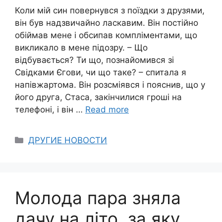
Коли мій син повернувся з поїздки з друзями,
він був надзвичайно ласкавим. Він постійно
обіймав мене і обсипав компліментами, що
викликало в мене підозру. – Що
відбувається? Ти що, познайомився зі
Свідками Єгови, чи що таке? – спитала я
напівжартома. Він розсміявся і пояснив, що у
його друга, Стаса, закінчилися гроші на
телефоні, і він …
Read more
Categories
ДРУГИЕ НОВОСТИ
Молода пара зняла
дачу на літо, за яку