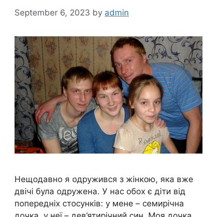
September 6, 2023
by
admin
Нещодавно я одружився з жінкою, яка вже
двічі була одружена. У нас обох є діти від
попередніх стосунків: у мене – семирічна
дочка, у неї – дев’ятирічний син. Моя дочка