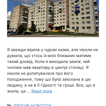
Я завжди вірила у чудові казки, але ніколи не
думала, що хтось із моїх близьких матиме
такий досвід. Коли я виходила заміж, мій
чоловік мав квартиру в центрі столиці. Я
ніколи не допитувалася про його
походження, тому що була закохана в цю
людину, а не в її гідності та гроші. Все, що я
знала, це …
Read more
Categories
ДРУГИЕ НОВОСТИ