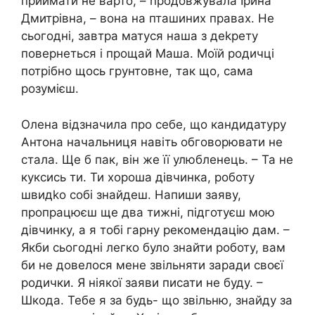
приймати не варто, – nродовжувала Ірина
Дмитрівна, – вона на пташиних правах. Не
сьогодні, завтра матуся наша з деkрету
повернеться і прощай Маша. Моїй родичці
потрібно щось грунтовне, так що, сама
розумієш.
Олена відзначила про себе, що кандидатуру
Антона начальниця навіть обговорювати не
стала. Ще б пак, він же її улюбленець. – Та не
куксись ти. Ти хороша дівчинка, роботу
швидkо собі знайдеш. Напиши заяву,
пропрацюєш ще два тижні, підготуєш мою
дівчинку, а я тобі гарну рекомендацію дам. –
Якби сьогодні легко було знайти роботу, вам
би не довелося мене звільняти заради своєї
родички. Я ніякої заяви писати не буду. –
Шкода. Тебе я за будь- що звільню, знайду за