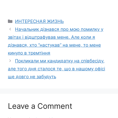
Categories
ИНТЕРЕСНАЯ ЖИЗНЬ
Начальник дізнався про мою помилку у
звітах і відштрафував мене. Але коли я
дізнався, хто “настукав” на мене, то мене
кинуло в тремтіння
Покликали ми кандидатку на співбесіду,
але того дня сталося те, що в нашому офісі
ще довго не забудуть
Leave a Comment