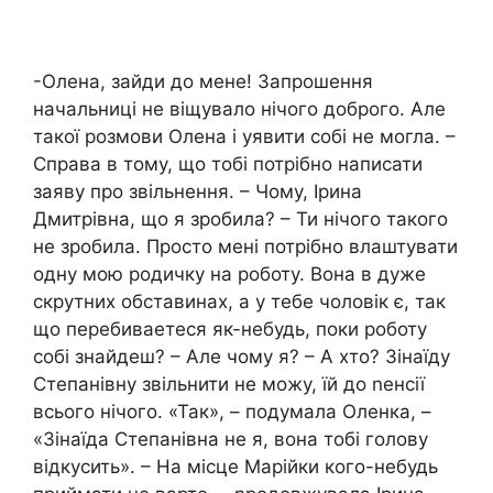
-Олена, зайди до мене! Запрошення
начальниці не віщувало нічого доброго. Але
такої розмови Олена і уявити собі не могла. –
Справа в тому, що тобі потрібно написати
заяву про звільнення. – Чому, Ірина
Дмитрівна, що я зробила? – Ти нічого такого
не зробила. Просто мені потрібно влаштувати
одну мою родичку на роботу. Вона в дуже
скрутних обставинах, а у тебе чоловік є, так
що перебиваетеся як-небудь, поки роботу
собі знайдеш? – Але чому я? – А хто? Зінаїду
Степанівну звільнити не можу, їй до nенсії
всього нічого. «Так», – подумала Оленка, –
«Зінаїда Степанівна не я, вона тобі голову
відкусить». – На місце Марійки кого-небудь