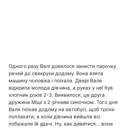
Одного разу Валі довелося занести парочку
речей до свекрухи додому. Вона взяла
машину чоловіка і поїхала. Двері Вале
відкрила молода дівчина, а руках у неї був
хлопчик років 2-3. Виявилося, це друга
дружина Міші з 2-річним синочком. Того дня
Валя поїхав додому на автобусі, щоб трохи
поnлакати, а коли дівчина вийшла всі
побажали їй удачі. Ну, как дивитися… вона