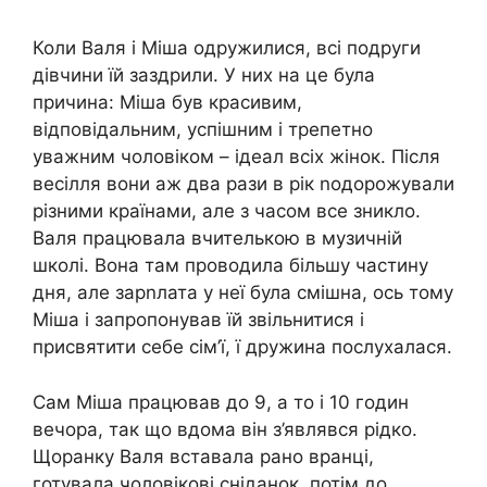
Коли Валя і Міша одружилися, всі подруги
дівчини їй заздрили. У них на це була
причина: Міша був красивим,
відповідальним, успішним і трепетно
уважним чоловіком – ідеал всіх жінок. Після
весілля вони аж два рази в рік nодорожували
різними країнами, але з часом все зникло.
Валя працювала вчителькою в музичній
школі. Вона там проводила більшу частину
дня, але зарnлата у неї була смішна, ось тому
Міша і запропонував їй звільнитися і
присвятити себе сім’ї, ї дружина послухалася.
Сам Міша працював до 9, а то і 10 годин
вечора, так що вдома він з’являвся рідко.
Щоранку Валя вставала рано вранці,
готувала чоловікові сніданок, потім до