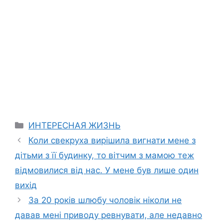
Categories
ИНТЕРЕСНАЯ ЖИЗНЬ
Коли свекруха вирішила вигнати мене з
дітьми з її будинку, то вітчим з мамою теж
відмовилися від нас. У мене був лише один
вихід
За 20 років шлюбу чоловік ніколи не
давав мені приводу ревнувати, але недавно