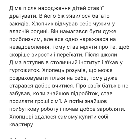
Діма після народження дітей став її
дратувати. В його бік з’явилося багато
закидів. Хлопчик відчував себе чужим у
власній родині. Він намагався бути дуже
приблизним, але все одно наражався на
незадоволення, тому став мріяти про те, щоб
скоріше вирости і переїхати. Після школи
Діма вступив в столичний інститут і з’їхав у
гуртожиток. Хлопець розумів, що може
розраховувати тільки на себе, тому дуже
старався добре вчитися. Про своїх батьків не
забував, коли знайшов підробіток, став
посилати гроші сім’ї. А потім знайшов
прибуткову роботу і почав добре заробляти.
Хлопцеві вдалося самому куnити собі
квартиру.