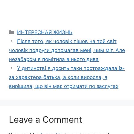
Categories
ИНТЕРЕСНАЯ ЖИЗНЬ
Після того, як чоловік пішов на той світ,
чоловік подруги допомагав мені, чим міг. Але
незабаром я помітила в нього дива
У дитинстві я досить таки постраждала із-
за характера батька, а коли виросла, я
вирішила, що він має отримати по заслугах
Leave a Comment