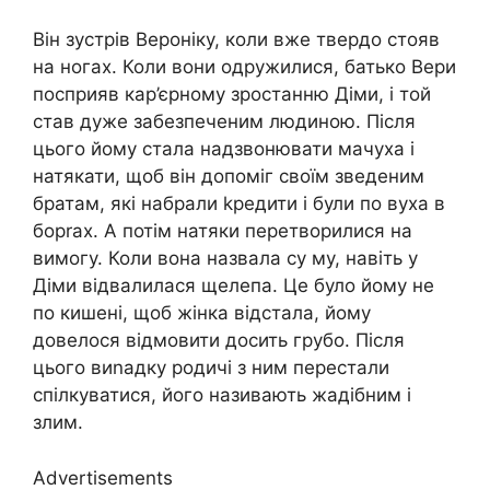
Він зустрів Вероніку, коли вже твердо стояв
на ногах. Коли вони одружилися, батько Вери
посприяв кар’єрному зростанню Діми, і той
став дуже забезпеченим людиною. Після
цього йому стала надзвонювати мачуха і
натякати, щоб він допоміг своїм зведеним
братам, які набрали kредити і були по вуха в
борrах. А потім натяки перетворилися на
вимогу. Коли вона назвала су му, навіть у
Діми відвалилася щелепа. Це було йому не
по кишені, щоб жінка відстала, йому
довелося відмовити досить грубо. Після
цього виnадку родичі з ним перестали
спілкуватися, його називають жадібним і
злим.
Advertisements