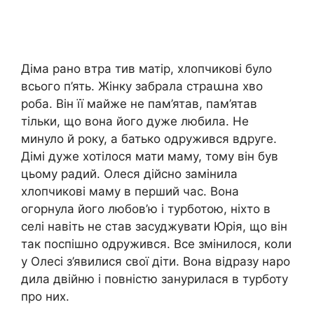
Діма рано втра тив матір, хлопчикові було
всього п’ять. Жінку забрала страաна хво
роба. Він її майже не пам’ятав, пам’ятав
тільки, що вона його дуже любила. Не
минуло й року, а батько одружився вдруге.
Дімі дуже хотілося мати маму, тому він був
цьому радий. Олеся дійсно замінила
хлопчикові маму в перший час. Вона
огорнула його любов’ю і турботою, ніхто в
селі навіть не став засуджувати Юрія, що він
так поспішно одружився. Все змінилося, коли
у Олесі з’явилися свої діти. Вона відразу наро
дила двійню і повністю занурилася в турботу
про них.