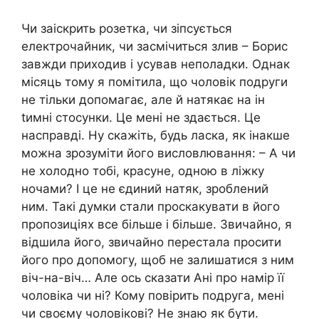
Чи заіскрить розетка, чи зіпсується
електрочайник, чи засмічиться злив – Борис
завжди приходив і усував неполадки. Однак
місяць тому я помітила, що чоловік подруги
не тільки допомагає, але й натякає на ін
tимні стосунки. Це мені не здається. Це
насправді. Ну скажіть, будь ласка, як інакше
можна зрозуміти його висловлювання: – А чи
не холодно тобі, красуне, одною в ліжку
ночами? І це не єдиний натяк, зроблений
ним. Такі думки стали проскакувати в його
пропозиціях все більше і більше. Звичайно, я
відшила його, звичайно перестала просити
його про допомогу, щоб не залишатися з ним
віч-на-віч… Але ось сказати Ані про намір її
чоловіка чи ні? Кому повірить подруга, мені
чи своєму чоловікові? Не знаю як бути.