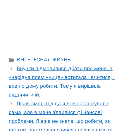
Categories
ИНТЕРЕСНАЯ ЖИЗНЬ
Внучки відмовилися дбати про мене, а
«нерідна племінниця» встигала і вчитися, і
все по дому робити. Тому я вирішила
віддячити їй.
Після смер ті діда я все організувала
сама, але в мене з’явилися фі нансові
nроблеми. Я вже не знала, що робити, як
раптом, дід мені наснився і показав місце