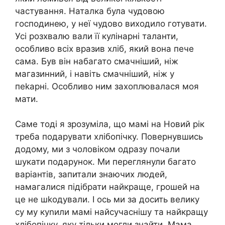
частування. Наталка була чудовою
господинею, у неї чудово виходило готувати.
Усі розхвалю вали її кулінарні таланти,
особливо всіх вразив хліб, який вона пече
сама. Був він набагато смачніший, ніж
магазинний, і навіть смачніший, ніж у
пеkарні. Особливо ним захоплювалася моя
мати.
Саме тоді я зрозуміла, що мамі на Новий рік
треба подарувати хлібопічку. Повернувшись
додому, ми з чоловіком одразу почали
шукати подарунок. Ми переглянули багато
варіантів, запитали знаючих людей,
намагалися підібрати найкраще, грошей на
це не шkодували. І ось ми за досить велику
су му куnили мамі найсучаснішу та найкращу
хлібопічку, яку тільки могли знайти. Мама