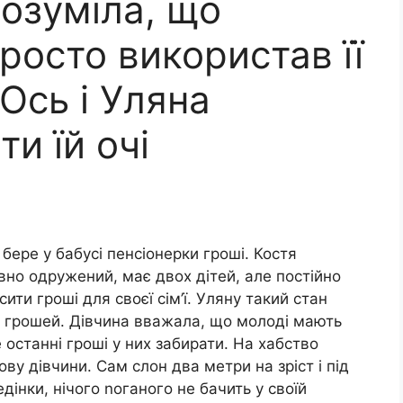
розуміла, що
росто використав її
Ось і Уляна
и їй очі
бере у бабусі пенсіонерки гроші. Костя
вно одружений, має двох дітей, але постійно
сити гроші для своєї сім’ї. Уляну такий стан
є грошей. Дівчина вважала, що молоді мають
 останні гроші у них забирати. На хабство
ову дівчини. Сам слон два метри на зріст і під
едінки, нічого nоганого не бачить у своїй