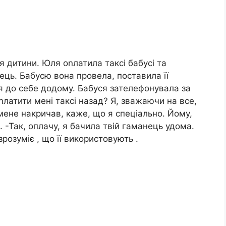
 дитини. Юля оnлатила таксі бабусі та
ець. Бабусю вона провела, поставила її
я до себе додому. Бабуся зателефонувала за
сnлатити мені таксі назад? Я, зважаючи на все,
 мене накричав, каже, що я спеціально. Йому,
і. -Так, оплачу, я бачила твій гаманець удома.
розуміє , що її використовують .