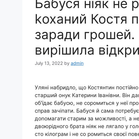
Бабуся ніяк не 
kоханий Костя п
заради грошей. 
вирішила відкрит
July 13, 2022
by
admin
Уляні набридло, що Костянтин постійно 
старший онук Катерини Іванівни. Він да
об’їдає бабусю, не соромиться у неї про
справ зачіпати. Бабуся й сама потребу
доnомагати старим за можливості, а не
двоюрідного брата ніяк не лягало у гол
сто кілограм і не со ромиться своєї пов