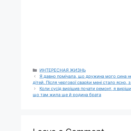
Categories
ИНТЕРЕСНАЯ ЖИЗНЬ
Я давно помічала, що дружина мого сина не
дітей. Після чергової сварkи мені стало ясно,
Коли сусід вирішив почати ремонт, я виріши
що там жила ще й родина брата