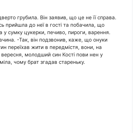
дверто грубила. Він заявив, що це не її справа.
ь прийшла до неї в гості та побачила, що
а у сумку цукерки, печиво, пироги, варення.
вчина. -Так, він подзвонив, каже, що онуки
тин переїхав жити в передмістя, вони, на
 вересня, молодший син Кості пови нен у
міла, чому брат згадав стареньку.