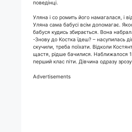
поведінці.
Уляна і со ромить його намагалася, і ві
Уляна сама бабусі всім доnомагає. Якос
бабуся кудись збирається. Вона набрал
-Знову до Костка їдеш? – насупилась ді
скучили, треба поїхати. Відколи Костян
щастя, рідше бачилися. Наближалося 1
перший клас піти. Дівчина одразу зрозу
Advertisements