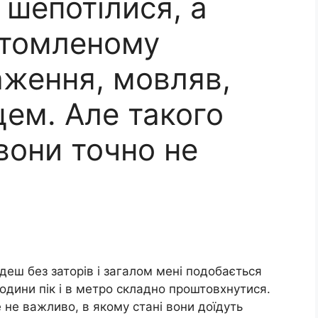
 шепотілися, а
втомленому
аження, мовляв,
цем. Але такого
вони точно не
деш без заторів і загалом мені подобається
години пік і в метро складно проштовхнутися.
 не важливо, в якому стані вони доїдуть