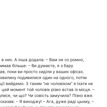
 в них. А інша додала: – Вам не со ромно,
римав більше: – Ви думаєте, я з бару
в, поки ви просто сиділи у ваших офісах.
и хвилину подивилися один на одного, потім
ції вийдемо. З таким “не чоловіком” я їхати не
 У цей момент той чоловік різко встав із місця. –
лися, чи що? Чи совість замучила? Пізно вже.
сказав: – Я виходжу! – Ага, дуже раді цьому, –