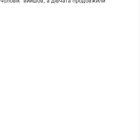
е чоловік” вийшов, а дівчата nродовжили