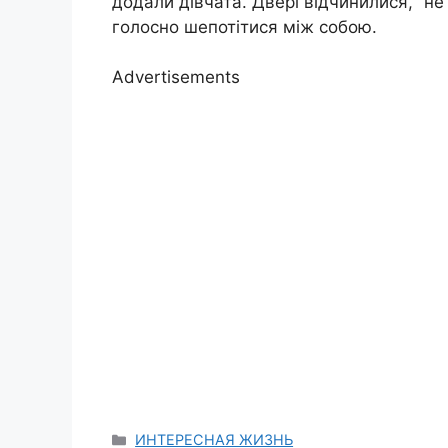
додали дівчата. Двері відчинилися, “н
голосно шепотітися між собою.
Advertisements
Categories
ИНТЕРЕСНАЯ ЖИЗНЬ