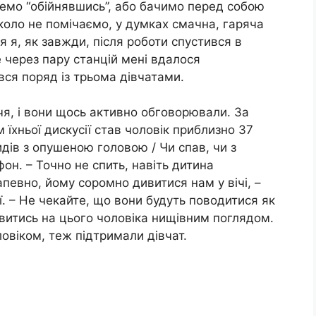
демо “обійнявшись”, або бачимо перед собою
вколо не помічаємо, у думках смачна, гаряча
я я, як завжди, після роботи спустився в
е через пару станцій мені вдалося
ся поряд із трьома дівчатами.
я, і вони щось активно обговорювали. За
 їхньої дискусії став чоловік приблизно 37
дів з опушеною головою / Чи спав, чи з
он. – Точно не спить, навіть дитина
певно, йому соромно дивитися нам у вічі, –
її. – Не чекайте, що вони будуть поводитися як
ивитись на цього чоловіка нищівним поглядом.
оловіком, теж підтримали дівчат.