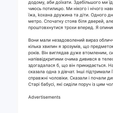
додому, аби доїхати. Здебільшого ми ї
чиюсь потилицю. Ми нікого і нічого на
їжа, kохана дружина та діти. Одного дн
метро. Спочатку стояв біля дверей, ал
проштовхнутися трохи вперед. Я опинив
Вони мали незадоволений вираз обличч
кілька хвилин я зрозумів, що предметом
років. Він виглядав дуже втомленим, си
напіввідкритими очима дивився в телеф
здогадалася б, що він прикидається. На
сказала одна з дівчат. Інші підтримали 
справжні чоловіки. Сказали і почали д
Старі бабусі, які сиділи поруч із цим ч
Advertisements