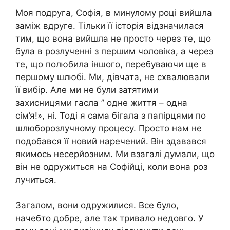
Моя подруга, Софія, в минулому році вийшла
заміж вдруге. Тільки її історія відзначилася
тим, що вона вийшла не просто через те, що
була в розлученні з першим чоловіка, а через
те, що полюбила іншого, перебуваючи ще в
першому шлюбі. Ми, дівчата, не схвалювали
її вибір. Але ми не були затятими
захисницями гасла ” одне життя – одна
сім’я!», ні. Тоді я сама бігала з папірцями по
шлюборозлучному процесу. Просто нам не
подобався її новий наречений. Він здавався
якимось несерйозним. Ми взагалі думали, що
він не одружиться на Софійці, коли вона роз
лучиться.
Загалом, вони одружилися. Все було,
начебто добре, але так тривало недовго. У