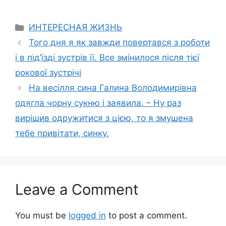
Categories
ИНТЕРЕСНАЯ ЖИЗНЬ
Того дня я як завжди повертався з роботи
і в під’їзді зустрів її. Все змінилося після тієї
рокової зустрічі
На весілля сина Галина Володимирівна
одягла чорну сукню і заявила. – Ну раз
вирішив одружитися з цією, то я змушена
тебе привітати, синку.
Leave a Comment
You must be
logged in
to post a comment.