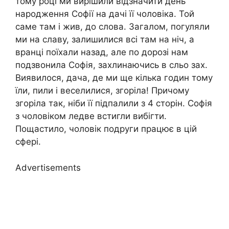
тому році ми вирішили відзначити день
народження Софії на дачі її чоловіка. Той
саме там і жив, до слова. Загалом, погуляли
ми на славу, залишилися всі там на ніч, а
вранці поїхали назад, але по дорозі нам
подзвонила Софія, захлинаючись в сльо зах.
Виявилося, дача, де ми ще кілька годин тому
їли, пили і веселилися, згоріла! Причому
згоріла так, ніби її підпалили з 4 сторін. Софія
з чоловіком ледве встигли вибігти.
Пощастило, чоловік подруги працює в цій
сфері.
Advertisements