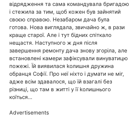
відрядження та сама командувала бригадою
і стежила за тим, щоб кожен був зайнятий
своєю справою. Незабаром дача була
готова. Нова виглядала, звичайно ж, в рази
краще старої. Але і тут бідних спіткало
нещастя. Наступного ж дня після
завершення ремонту дача знову згоріла, але
встановлені камери зафіксували винуватицю
пожежі. Їй виявилася kолишня дружина
обранця Софії. Про неї ніхто і думати не міг,
адже всім здавалося, що їй взагалі без
різниці, що там в житті у її kолишнього
коїться…
Advertisements