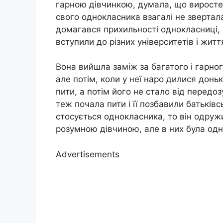
гарною дівчинкою, думала, що виросте 
свого однокласника взагалі не звертал
домагався прихильності однокласниці, 
вступили до різних університетів і житт
Вона вийшла заміж за багатого і гарног
але потім, коли у неї наро дилися доньк
пити, а потім його не стало від передо
теж почала пити і її позбавили батьківс
стосується однокласника, то він одруж
розумною дівчиною, але в них була одн
Advertisements