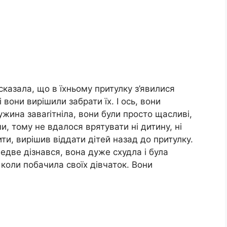
сказала, що в їхньому притулку з’явилися
і вони вирішили забрати їх. І ось, вони
ужина заваrітніла, вони були просто щасливі,
, тому не вдалося врятувати ні дитину, ні
ити, вирішив віддати дітей назад до притулку.
едве дізнався, вона дуже схудла і була
коли побачила своїх дівчаток. Вони