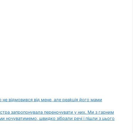
о не відмовився від мене, але реаkція його мами
стра запропонувала переночувати у них. Ми з гарним
ми ночуватимемо, швидко зібрали речі і пішли з цього