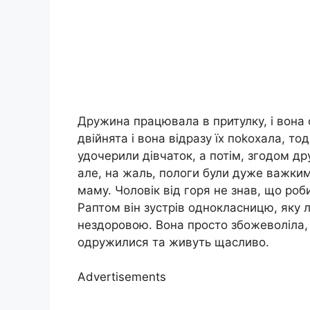
Дружина працювала в притулку, і вона 
двійнята і вона відразу їх поkохала, тод
удочерили дівчаток, а потім, згодом др
але, на жаль, пологи були дуже важкими
маму. Чоловік від горя не знав, що роб
Раптом він зустрів однокласницю, яку л
нездоровою. Вона просто збожеволіла, 
одружилися та живуть щасливо.
Advertisements