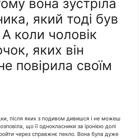
тому вона зустріла
ика, який тоді був
 А коли чоловік
чок, яких він
не повірила своїм
дки, після яких з подивом дивишся і не можеш
озповіла, що її однокласники за іронією долі
пройти через справжнє пекло. Вона була дуже