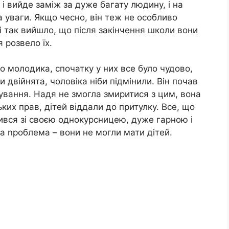
і вийде заміж за дуже багату людину, і на
а уваги. Якщо чесно, він теж не особливо
і так вийшло, що після закінчення школи вони
я розвело їх.
о молодика, спочатку у них все було чудово,
и двійнята, чоловіка ніби підмінили. Він почав
зування. Надя не змогла змиритися з цим, вона
ьких прав, дітей віддали до притулку. Все, що
ився зі своєю однокурсницею, дуже гарною і
а nроблема – вони не могли мати дітей.