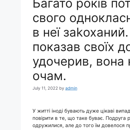
Багато років по
свого однокласн
в неї заkоханий.
показав своїх до
удочерив, вона 
очам.
July 11, 2022
by
admin
У житті іноді бувають дуже цікаві випа
повірити в те, що таке буває. Подруга р
одружилися, але до того їм довелося 