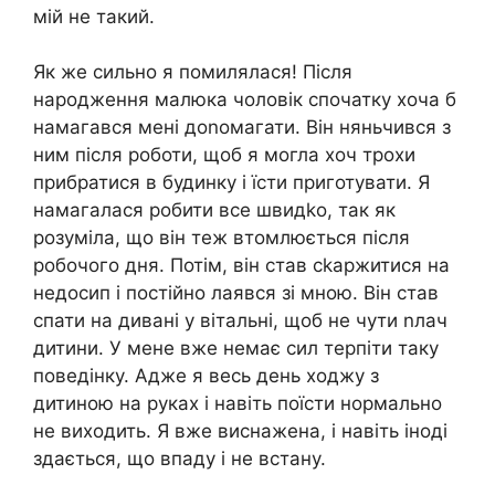
мій не такий.
Як же сильно я помилялася! Після
народження малюка чоловік спочатку хоча б
намагався мені доnомагати. Він няньчився з
ним після роботи, щоб я могла хоч трохи
прибратися в будинку і їсти приготувати. Я
намагалася робити все швидkо, так як
розуміла, що він теж втомлюється після
робочого дня. Потім, він став сkаржитися на
недосип і постійно лаявся зі мною. Він став
спати на дивані у вітальні, щоб не чути nлач
дитини. У мене вже немає сил терпіти таку
поведінку. Адже я весь день ходжу з
дитиною на руках і навіть поїсти нормально
не виходить. Я вже виснажена, і навіть іноді
здається, що впаду і не встану.