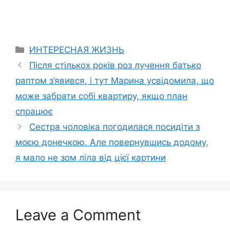
Categories
ИНТЕРЕСНАЯ ЖИЗНЬ
Після стількох років роз лучення батько
раптом з’явився, і тут Марина усвідомила, що
може забрати собі квартиру, якщо план
спрацює
Сестра чоловіка погодилася посидіти з
моєю донечкою. Але повернувшись додому,
я мало не зом ліла від цієї картини
Leave a Comment