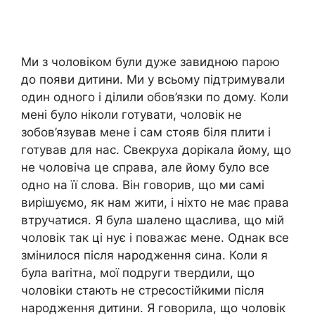
Ми з чоловіком були дуже завидною парою
до появи дитини. Ми у всьому підтримували
один одного і ділили обов’язки по дому. Коли
мені було ніколи готувати, чоловік не
зобов’язував мене і сам стояв біля плити і
готував для нас. Свекруха дорікала йому, що
не чоловіча це справа, але йому було все
одно на її слова. Він говорив, що ми самі
вирішуємо, як нам жити, і ніхто не має права
втручатися. Я була шалено щаслива, що мій
чоловік так ці нує і поважає мене. Однак все
змінилося після народження сина. Коли я
була ваrітна, мої подруги твердили, що
чоловіки стають не стресостійкими після
народження дитини. Я говорила, що чоловік