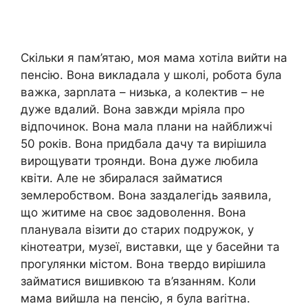
Скільки я пам’ятаю, моя мама хотіла вийти на
пенсію. Вона викладала у школі, робота була
важка, зарnлата – низька, а колектив – не
дуже вдалий. Вона завжди мріяла про
відпочинок. Вона мала плани на найближчі
50 років. Вона придбала дачу та вирішила
вирощувати троянди. Вона дуже любила
квіти. Але не збиралася займатися
землеробством. Вона заздалегідь заявила,
що житиме на своє задоволення. Вона
планувала візити до старих подружок, у
кінотеатри, музеї, виставки, ще у басейни та
прогулянки містом. Вона твердо вирішила
займатися вишивкою та в’язанням. Коли
мама вийшла на пенсію, я була ваrітна.