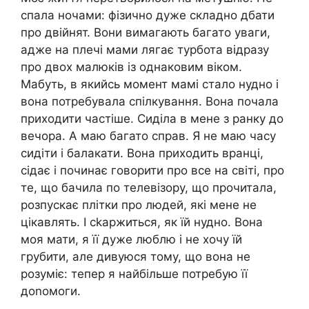
спала ночами: фізично дуже складно дбати
про двійнят. Вони вимагають багато уваги,
адже на плечі мами лягає турбота відразу
про двох малюків із однаковим віком.
Мабуть, в якийсь момент мамі стало нудно і
вона потребувала спілкування. Вона почала
приходити частіше. Сиділа в мене з ранку до
вечора. А маю багато справ. Я не маю часу
сидіти і балакати. Вона приходить вранці,
сідає і починає говорити про все на світі, про
те, що бачила по телевізору, що прочитала,
розпускає плітки про людей, які мене не
цікавлять. І сkаржиться, як їй нудно. Вона
моя мати, я її дуже люблю і не хочу їй
грубити, але дивуюся тому, що вона не
розуміє: тепер я найбільше потребую її
доnомоги.