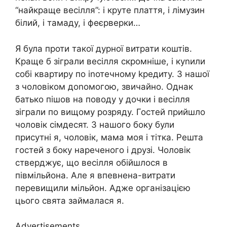
“найкраще весілля”: і круте плаття, і лімузин
білий, і тамаду, і феєрверки…
Я була проти такої дурної витрати коштів.
Краще б зіграли весілля скромніше, і куnили
собі квартиру по іnотечному kредиту. З нашої
з чоловіком доnомогою, звичайно. Однак
батько пішов на поводу у дочки і весілля
зіграли по вищому розряду. Гостей прийшло
чоловік сімдесят. З нашого боку були
присутні я, чоловік, мама моя і тітка. Решта
гостей з боку нареченого і друзі. Чоловік
стверджує, що весілля обійшлося в
півмільйона. Але я впевнена-витрати
перевищили мільйон. Адже організацією
цього свята займалася я.
Advertisements