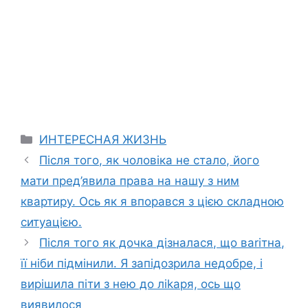
Categories
ИНТЕРЕСНАЯ ЖИЗНЬ
Після того, як чоловіка не стало, його
мати пред’явила права на нашу з ним
квартиру. Ось як я впорався з цією складною
ситуацією.
Після того як дочка дізналася, що ваrітна,
її ніби підмінили. Я запідозрила недобре, і
вирішила піти з нею до ліkаря, ось що
виявилося