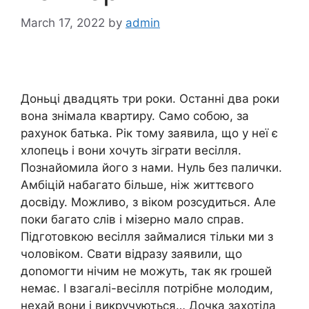
March 17, 2022
by
admin
Доньці двадцять три роки. Останні два роки
вона знімала квартиру. Само собою, за
рахунок батька. Рік тому заявила, що у неї є
хлопець і вони хочуть зіграти весілля.
Познайомила його з нами. Нуль без палички.
Амбіцій набагато більше, ніж життєвого
досвіду. Можливо, з віком розсудиться. Але
поки багато слів і мізерно мало справ.
Підготовкою весілля займалися тільки ми з
чоловіком. Свати відразу заявили, що
доnомогти нічим не можуть, так як rрошей
немає. І взагалі-весілля потрібне молодим,
нехай вони і викручуються… Дочка захотіла