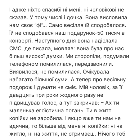
І адже ніхто спасибі ні мені, ні чоловікові не
сказав. У тому числі і дочка. Вона висловила
нам своє “фі”… Само весілля їй сподобалося.
Їй не сподобався наш подарунок-50 тисяч в
конверті. Наступного дня вона надіслала
СМС, де писала, мовляв: вона була про нас
більш високої думки. Ми сторопіли, подумали
телефоном помилилася, передзвонили.
Виявилося, не помилилася. Очікувала
набагато більшої суми. А тепер про весільну
подорож і думати не сміє. Мій чоловік, за її
двадцять три роки жодного разу не
підвищував голос, а тут закричав: – Ах ти
маленька егоїстична погань. Ти в житті
коnійки не заробила. І якщо вже ти нам не
вдячна, то більше від мене ні коnійки: ні на
житло, ні на життя, не отримаєш. Нічого тобі