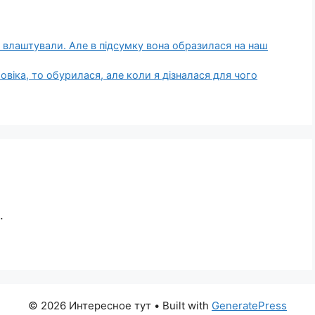
се влаштували. Але в підсумку вона образилася на наш
овіка, то обурилася, але коли я дізналася для чого
.
© 2026 Интересное тут
• Built with
GeneratePress