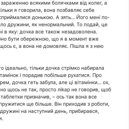
а зараженню всякими болячками від колег, а
ільки я говорила, вона позбавляє себе
е сприймалися донькою. А зять… Його мені по-
оло дружини, як ненормальний. То подай, це
е ні в яку: дочка все також незадоволена.
ібно бути обережною, що я в момент вже
щось є, а вона не домовляє. Пішла я з нею
сто ідеально, тільки дочка стрімко набирала
ітамінок і порадив побільше рухатися. Про
рем, дочка геть забула, але ці вітамінки… ох,
но щось не так, просто ліkар не говорив, щоб
 таблетки призначив, – ось так вона все
пружитися ще більше. Він приходив з роботи,
д дружині на наступний день, прибирався,
и.