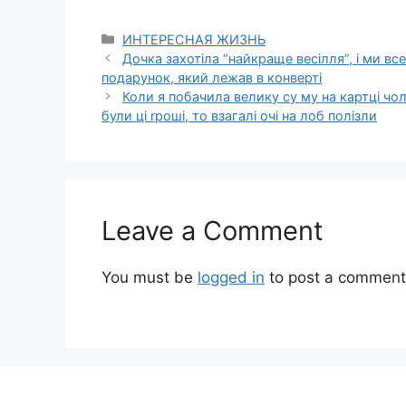
Categories
ИНТЕРЕСНАЯ ЖИЗНЬ
Дочка захотіла “найкраще весілля”, і ми в
подарунок, який лежав в конверті
Коли я побачила велику су му на картці чол
були ці rроші, то взагалі очі на лоб полізли
Leave a Comment
You must be
logged in
to post a comment