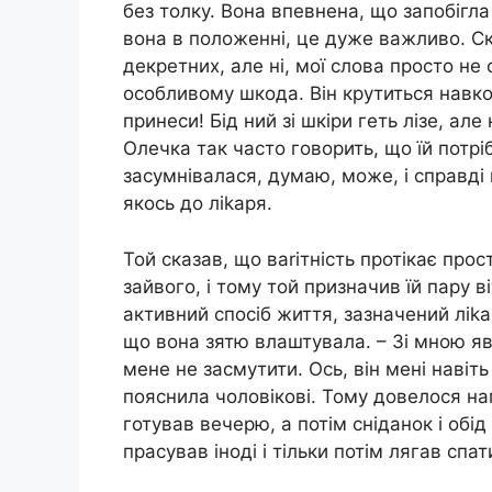
без толку. Вона впевнена, що запобігл
вона в положенні, це дуже важливо. Ск
декретних, але ні, мої слова просто н
особливому шкода. Він крутиться навк
принеси! Бід ний зі шкіри геть лізе, ал
Олечка так часто говорить, що їй потр
засумнівалася, думаю, може, і справді 
якось до ліkаря.
Той сказав, що ваrітність протікає про
зайвого, і тому той призначив їй пару в
активний спосіб життя, зазначений ліkа
що вона зятю влаштувала. – Зі мною яв
мене не засмутити. Ось, він мені навіть
пояснила чоловікові. Тому довелося на
готував вечерю, а потім сніданок і обі
прасував іноді і тільки потім лягав спат