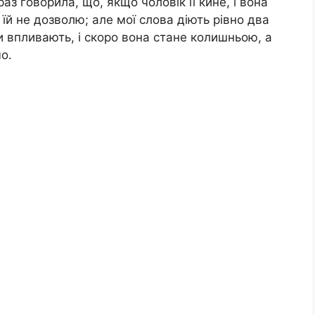
аз говорила, що, якщо чоловік її кине, і вона
їй не дозволю; але мої слова діють рівно два
и впливають, і скоро вона стане колишньою, а
мо.