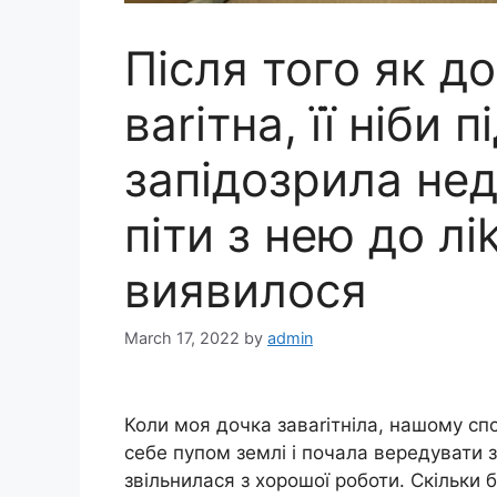
Після того як д
ваrітна, її ніби 
запідозрила нед
піти з нею до лі
виявилося
March 17, 2022
by
admin
Коли моя дочка заваrітніла, нашому сп
себе пупом землі і почала вередувати 
звільнилася з хорошої роботи. Скільки 