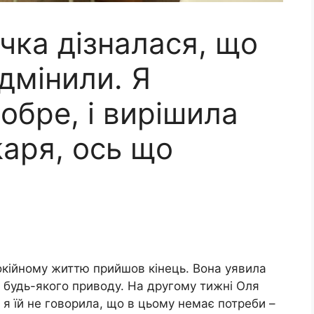
очка дізналася, що
підмінили. Я
обре, і вирішила
kаря, ось що
окійному життю прийшов кінець. Вона уявила
з будь-якого приводу. На другому тижні Оля
б я їй не говорила, що в цьому немає потреби –