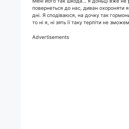
Мені його так шкода… я доньці вже не р
повернеться до нас, диван охороняти я 
дні. Я сподіваюся, на дочку так гормон
то ні я, ні зять її таку терпіти не зможе
Advertisements