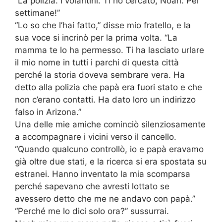
“La polizia. I volantini. Ti ho cercato, Noah. Per
settimane!”
“Lo so che l’hai fatto,” disse mio fratello, e la
sua voce si incrinò per la prima volta. “La
mamma te lo ha permesso. Ti ha lasciato urlare
il mio nome in tutti i parchi di questa città
perché la storia doveva sembrare vera. Ha
detto alla polizia che papà era fuori stato e che
non c’erano contatti. Ha dato loro un indirizzo
falso in Arizona.”
Una delle mie amiche cominciò silenziosamente
a accompagnare i vicini verso il cancello.
“Quando qualcuno controllò, io e papà eravamo
già oltre due stati, e la ricerca si era spostata su
estranei. Hanno inventato la mia scomparsa
perché sapevano che avresti lottato se
avessero detto che me ne andavo con papà.”
“Perché me lo dici solo ora?” sussurrai.