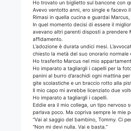
Ho trovato un biglietto sul bancone con qu
Avevo ventotto anni, ero single e facevo il
Rimasi in quella cucina e guardai Marcus, 
In quel momento decisi di essere il migli
avevano altri parenti disposti a prendere
affidamento.
L’adozione è durata undici mesi. L’avvoca
chiesto la metà del suo onorario normale
Ho trasferito Marcus nel mio appartament
Ho imparato a tagliargli i capelli per la f
panini al burro d’arachidi ogni mattina pe
gite scolastiche e un braccio rotto alla pis
Il mio capo mi avrebbe licenziato due volt
Ho imparato a tagliargli i capelli.
Eddie era il mio collega, un tipo nervoso 
parlava poco. Ma copriva sempre le mie po
“Vai al saggio del bambino, Tommy. Ci pen
“Non mi devi nulla. Vai e basta.”