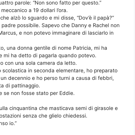
attro parole: “Non sono fatto per questo.”
 meccanico a 19 dollari l’ora.
che alzò lo sguardo e mi disse, “Dov’è il papà?”
or padre possibile. Sapevo che Danny e Rachel non
 Marcus, e non potevo immaginare di lasciarlo in
to, una donna gentile di nome Patricia, mi ha
 e mi ha detto di pagarla quando potevo.
o con una sola camera da letto.
oto scolastica in seconda elementare, ho preparato
r un decennio e ho perso turni a causa di febbri,
ta di pattinaggio.
e se non fosse stato per Eddie.
sulla cinquantina che masticava semi di girasole e
stazioni senza che glielo chiedessi.
so io.”