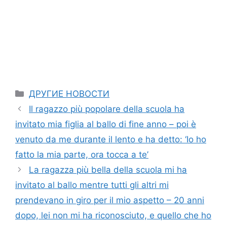
Categories
ДРУГИЕ НОВОСТИ
Il ragazzo più popolare della scuola ha
invitato mia figlia al ballo di fine anno – poi è
venuto da me durante il lento e ha detto: ‘Io ho
fatto la mia parte, ora tocca a te’
La ragazza più bella della scuola mi ha
invitato al ballo mentre tutti gli altri mi
prendevano in giro per il mio aspetto – 20 anni
dopo, lei non mi ha riconosciuto, e quello che ho