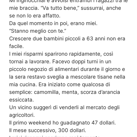
Mi inginocchiai e avvolsi entrambi i ragazzi tra le
mie braccia. “Va tutto bene,” sussurrai, anche
se non lo era affatto.
Da quel momento in poi, erano miei.
“Stanno meglio con te.”
Crescere due bambini piccoli a 63 anni non era
facile.
I miei risparmi sparirono rapidamente, così
tornai a lavorare. Facevo doppi turni in un
piccolo negozio di alimentari durante il giorno e
la sera restavo sveglia a mescolare tisane nella
mia cucina. Era iniziato come qualcosa di
semplice: camomilla, menta, scorza d’arancia
essiccata.
Un vicino suggerì di venderli al mercato degli
agricoltori.
Il primo weekend ho guadagnato 47 dollari.
Il mese successivo, 300 dollari.