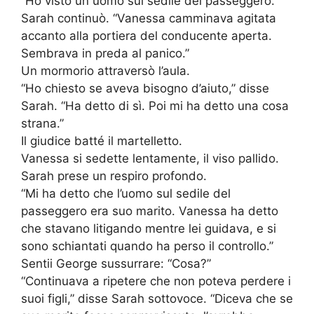
“Ho visto un uomo sul sedile del passeggero.”
Sarah continuò. “Vanessa camminava agitata
accanto alla portiera del conducente aperta.
Sembrava in preda al panico.”
Un mormorio attraversò l’aula.
“Ho chiesto se aveva bisogno d’aiuto,” disse
Sarah. “Ha detto di sì. Poi mi ha detto una cosa
strana.”
Il giudice batté il martelletto.
Vanessa si sedette lentamente, il viso pallido.
Sarah prese un respiro profondo.
“Mi ha detto che l’uomo sul sedile del
passeggero era suo marito. Vanessa ha detto
che stavano litigando mentre lei guidava, e si
sono schiantati quando ha perso il controllo.”
Sentii George sussurrare: “Cosa?”
“Continuava a ripetere che non poteva perdere i
suoi figli,” disse Sarah sottovoce. “Diceva che se