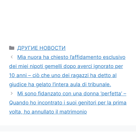
Categories
ДРУГИЕ НОВОСТИ
Mia nuora ha chiesto l’affidamento esclusivo
dei miei nipoti gemelli dopo averci ignorato per
10 anni – ciò che uno dei ragazzi ha detto al
giudice ha gelato l’intera aula di tribunale.
Mi sono fidanzato con una donna ‘perfetta’ –
Quando ho incontrato i suoi genitori per la prima
volta, ho annullato il matrimonio