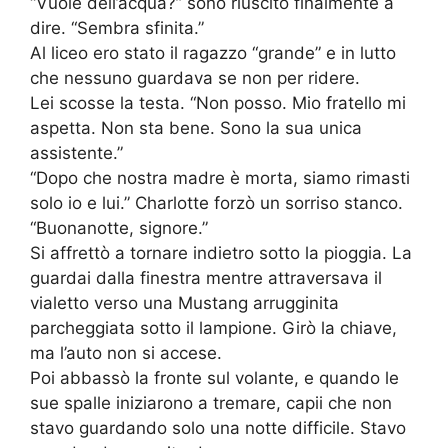
“Vuole dell’acqua?” sono riuscito finalmente a
dire. “Sembra sfinita.”
Al liceo ero stato il ragazzo “grande” e in lutto
che nessuno guardava se non per ridere.
Lei scosse la testa. “Non posso. Mio fratello mi
aspetta. Non sta bene. Sono la sua unica
assistente.”
“Dopo che nostra madre è morta, siamo rimasti
solo io e lui.” Charlotte forzò un sorriso stanco.
“Buonanotte, signore.”
Si affrettò a tornare indietro sotto la pioggia. La
guardai dalla finestra mentre attraversava il
vialetto verso una Mustang arrugginita
parcheggiata sotto il lampione. Girò la chiave,
ma l’auto non si accese.
Poi abbassò la fronte sul volante, e quando le
sue spalle iniziarono a tremare, capii che non
stavo guardando solo una notte difficile. Stavo