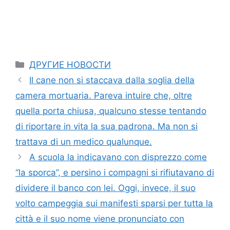
Categories
ДРУГИЕ НОВОСТИ
Il cane non si staccava dalla soglia della
camera mortuaria. Pareva intuire che, oltre
quella porta chiusa, qualcuno stesse tentando
di riportare in vita la sua padrona. Ma non si
trattava di un medico qualunque.
A scuola la indicavano con disprezzo come
“la sporca”, e persino i compagni si rifiutavano di
dividere il banco con lei. Oggi, invece, il suo
volto campeggia sui manifesti sparsi per tutta la
città e il suo nome viene pronunciato con