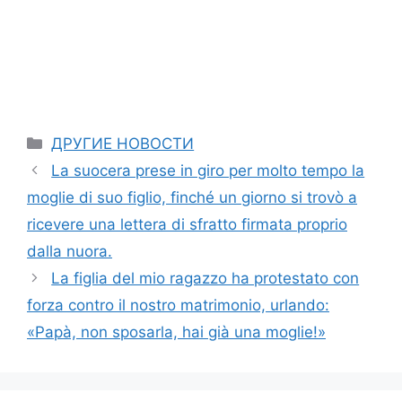
Categories
ДРУГИЕ НОВОСТИ
La suocera prese in giro per molto tempo la
moglie di suo figlio, finché un giorno si trovò a
ricevere una lettera di sfratto firmata proprio
dalla nuora.
La figlia del mio ragazzo ha protestato con
forza contro il nostro matrimonio, urlando:
«Papà, non sposarla, hai già una moglie!»