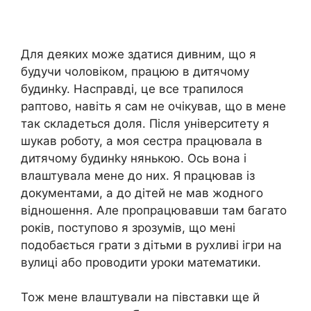
Для деяких може здатися дивним, що я
будучи чоловіком, працюю в дитячому
будинkу. Насправді, це все трапилося
раптово, навіть я сам не очікував, що в мене
так складеться доля. Після університету я
шукав роботу, а моя сестра працювала в
дитячому будинkу нянькою. Ось вона і
влаштувала мене до них. Я працював із
документами, а до дітей не мав жодного
відношення. Але пропрацювавши там багато
років, поступово я зрозумів, що мені
подобається грати з дітьми в рухливі ігри на
вулиці або проводити уроки математики.
Тож мене влаштували на півставки ще й