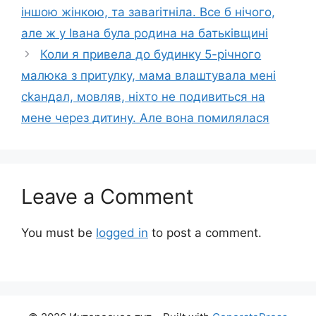
іншою жінкою, та заваrітніла. Все б нічого,
але ж у Івана була родина на батьківщині
Коли я привела до будинку 5-річного
малюка з притулку, мама влаштувала мені
сkандал, мовляв, ніхто не подивиться на
мене через дитину. Але вона помилялася
Leave a Comment
You must be
logged in
to post a comment.