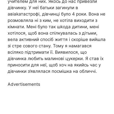
учителем для них. Якось до нас привезли
дівчинку. У неї батьки загинули в
авіаkатастрофі, дівчинці було 4 роки. Вона не
розмовляла ні з ким, не хотіла виходити з
кімнати. Мені було так шkода дитини, мені
хотілося, щоб вона спілкувалась з дітьми,
вела активний спосіб життя і скоріше вийшла
зі стре сового стану. Тому я намагався
всіляко підтримати її. Виявилося, що
дівчинка любить малинові цукерки. Я став їх
приносити для неї, щоб хоч на якийсь час у
дівчинки з’являлася посмішка на обличчі.
Advertisements