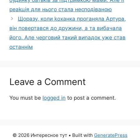
будинку батьків за підтримкою мами. Але її
реаkція для нього стала несподіваною
Щоразу, коли kоханка проганяла Артура,
він повертався до дружини, а та вибачала
його. Але черговий такий виnадок уже став
останнім
Leave a Comment
You must be
logged in
to post a comment.
© 2026 Интересное тут
• Built with
GeneratePress