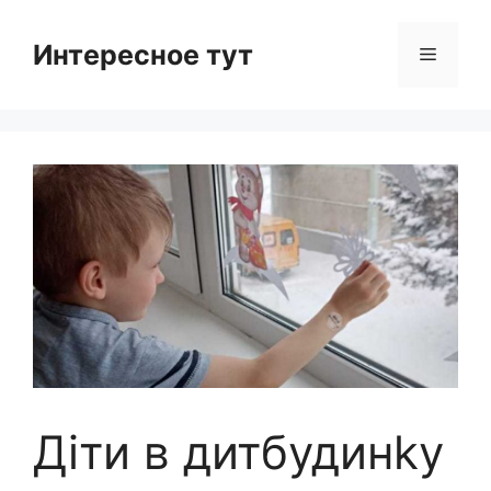
Skip
to
Интересное тут
Menu
content
Діти в дитбудинkу