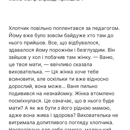
Хлопчик повільно поплентався за педагогом.
Йому вже було зовсім байдуже хто там до
нього прийшов. Все, що відбувалося,
здавалося йому порожнім і безглуздим. Він
зайшов у хол і побачив там жінку. — Ваню,
це твоя мати, — ввічливо сказала
вихователька. — Ця жінка хоче тебе
всиновити, але оскільки ти вже відносно
дорослий, вона може… Ваня пильно
подивився на незнайомку. Жінка втомлено
посміхнулася. Це означає, що в нього буде
мати? А як же бути з його рідною мамою,
адже вона жива і здорова? Вихователька не
витримала допитливого погляду хлопчика.
Несподівано для себе самого, маленький