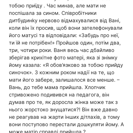
тобою приїду . Час минав, але мати не
поспішала за сином. Співробітники
дитбудинkу нервово відмахувалися від Вані,
коли він їх просив, щоб вони зателефонували
його матусі та відповідали: «Забудь про неї,
ти їй не потрібен!» Пройшов один, потім два,
три, чотири роки. Ваня весь час дбайливо
зберігав крихітне фото матері, яка зі знімку
йому казала: «Я обов’язково за тобою прийду
синочок». З кожним роком надії на те, що
мати його забере, залишалося все менше. –
Вань, до тебе мама прийшла. Хлопчик
стривожено подивився на педагога, він
думав про те, як доросла жінка може так з
нього жорстоко знущатися?! Він вже давно
не реагував на жарти інших дітлахів, а тому
вони поступово перестали дошкуляти йому. А
може матір справді прийшла ?