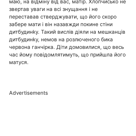
маю, на відміну від вас, матір. Хлопчисько не
звертав уваги на всі знущання і не
переставав стверджувати, що його скоро
забере мати і він назавжди покине стіни
дитбудинkу. Такий вислів діяли на мешканців
дитбудинkу, немов на розлюченого бика
червона ганчірка. Діти домовилися, що весь
час йому повідомлятимуть, що прийшла його
матуся.
Advertisements