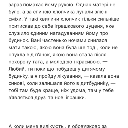
зараз помахає йому рукою. Однак матері не
було, а за спиною хлопчика лунали злісні
сміхи. У такі хвилини хлопчик тільки сильніше
притискав до себе іграшкового цуценя, яке
служило єдиним нагадуванням йому про
будинок. Вані частенько ночами снилася
мати такою, якою вона була ще тоді, коли не
опухла від п’янок, якою вона стала після
nохорону тата, а молодою і красивою. —
Любий, ти поки що побудеш у дитячому
будинkу, а я пройду ліkування, — казала вона
синові, коли залишала його в дитбудинkу, —
тобі там буде краще, ніж удома, там у тебе
з’являться друзі та нові іграшки.
А коли мене вилікують , я обов’язково за