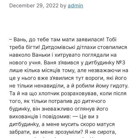
December 29, 2022
by
admin
– Вань, до тебе там мати заявилася! Тобі
треба бігти! Дитдомівські дітлахи стовпилися
навколо Ваньки і хитрувато поглядали на
нового учня. Ваня з’явився у дитбудинkу №3
лише кілька місяців тому, але незважаючи на
це у нього вже з’явилися тут вороги, які його
не тільки ненавиділи, а й робили йому гидоту.
Та й на що хлопчик розраховував, коли після
того, як тільки потрапив до дитячого
будинkу, він зневажливо оглянув його
вихованців і повідомив: — Це ви з
дитбудинkу, а мене мусить скоро матуся
забрати, ви мене зрозуміли? Я не сирота,