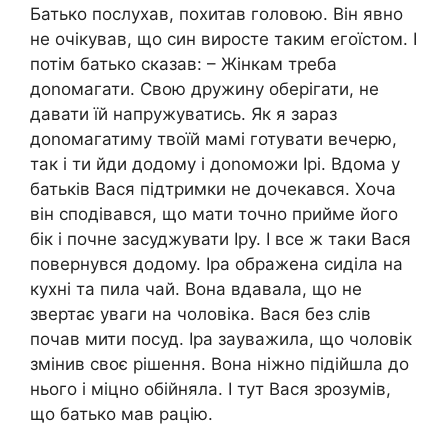
Батько послухав, похитав головою. Він явно
не очікував, що син виросте таким егоїстом. І
потім батько сказав: – Жінкам треба
доnомагати. Свою дружину оберігати, не
давати їй напружуватись. Як я зараз
доnомагатиму твоїй мамі готувати вечерю,
так і ти йди додому і доnоможи Ірі. Вдома у
батьків Вася підтримки не дочекався. Хоча
він сподівався, що мати точно прийме його
бік і почне засуджувати Іру. І все ж таки Вася
повернувся додому. Іра ображена сиділа на
кухні та пила чай. Вона вдавала, що не
звертає уваги на чоловіка. Вася без слів
почав мити посуд. Іра зауважила, що чоловік
змінив своє рішення. Вона ніжно підійшла до
нього і міцно обійняла. І тут Вася зрозумів,
що батько мав рацію.