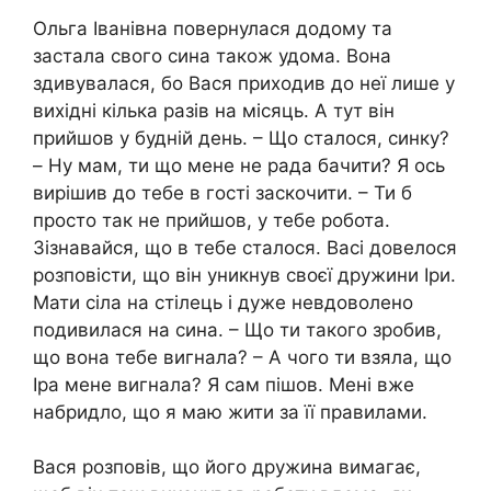
Ольга Іванівна повернулася додому та
застала свого сина також удома. Вона
здивувалася, бо Вася приходив до неї лише у
вихідні кілька разів на місяць. А тут він
прийшов у будній день. – Що сталося, синку?
– Ну мам, ти що мене не рада бачити? Я ось
вирішив до тебе в гості заскочити. – Ти б
просто так не прийшов, у тебе робота.
Зізнавайся, що в тебе сталося. Васі довелося
розповісти, що він уникнув своєї дружини Іри.
Мати сіла на стілець і дуже невдоволено
подивилася на сина. – Що ти такого зробив,
що вона тебе вигнала? – А чого ти взяла, що
Іра мене вигнала? Я сам пішов. Мені вже
набридло, що я маю жити за її правилами.
Вася розповів, що його дружина вимагає,