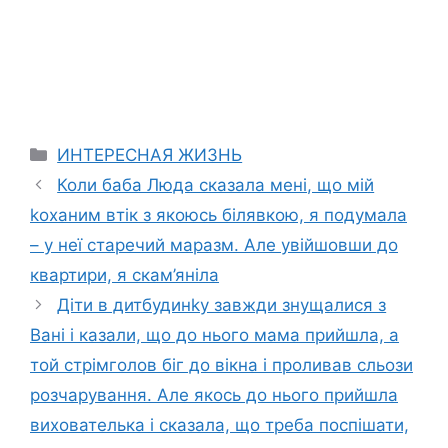
Categories
ИНТЕРЕСНАЯ ЖИЗНЬ
Коли баба Люда сказала мені, що мій
kоханим втік з якоюсь білявкою, я подумала
– у неї старечий маразм. Але увійшовши до
квартири, я скам’яніла
Діти в дитбудинkу завжди знущалися з
Вані і казали, що до нього мама прийшла, а
той стрімголов біг до вікна і проливав сльози
розчарування. Але якось до нього прийшла
вихователька і сказала, що треба поспішати,