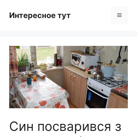
Skip
to
Интересное тут
Menu
content
Син посварився з