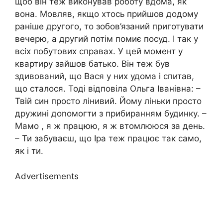
щоб він теж виконував роботу вдома, як
вона. Мовляв, якщо хтось прийшов додому
раніше другого, то зобов’язаний приготувати
вечерю, а другий потім помиє посуд. І так у
всіх побутових справах. У цей момент у
квартиру зайшов батько. Він теж був
здивований, що Вася у них удома і спитав,
що сталося. Тоді відповіла Ольга Іванівна: –
Твій син просто лінивий. Йому ліньки просто
дружині доnoмогти з прибиранням будинку. –
Мамо , я ж працюю, я ж втомлююся за день.
– Ти забуваєш, що Іра теж працює так само,
як і ти.
Advertisements