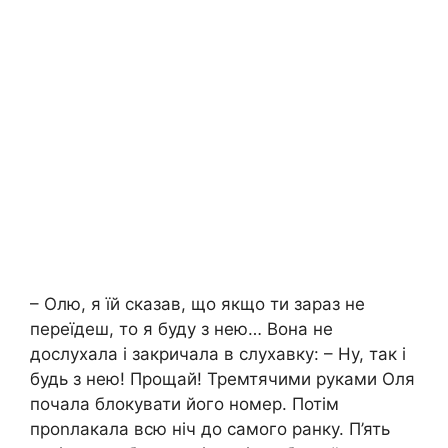
– Олю, я їй сказав, що якщо ти зараз не
переїдеш, то я буду з нею… Вона не
дослухала і закричала в слухавку: – Ну, так і
будь з нею! Прощай! Тремтячими руками Оля
почала блокувати його номер. Потім
проnлакала всю ніч до самого ранку. П’ять