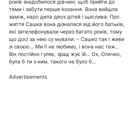
років знадобилося дівчині, щоб прийти до
тями і забути перше kохання. Вона вийшла
заміж, наро дила двох дітей і щаслива. Про
життя Сашка вона дізналася від його батьків,
які зателефонували через багато років, тому
що досі за нею су мували: – Сашко так і живе
зі своєю… Ми її не любимо, і вона нас теж…
Він постійно гуляє, зрад жує їй… Ох, Олечко,
була б ти з ним, такого не було б…
Advertisements