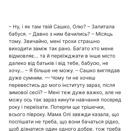
– Ну, і як там твій Сашко, Олю? – Запитала
бабуся. – Давно з ним бачились? – Місяць
тому. Звичайно, мені трохи страաно
виходити заміж так рано. Багато хто мене
відмовляє… та й переїжджати в інше місто
далеко від батьків і від тебе, бабусю, не
хочу… – Я більше не можу. – Сашко виглядав
дуже сумним. — Чому ти не хочеш
перевестись до мого інституту зараз, після
зимової сесії? – Мені теж дуже важко, але не
можу ось так зараз кинути навчання посеред
року і переїхати. Потерпи ще трішечки,
всього півроку. Мама Олі завжди казала, що
поспішати не треба, що вони бачаться рідко,
щоб дізнатися один одного добре, тож треба