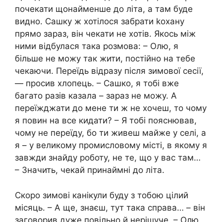
почекати щонайменше до літа, а там буде
видно. Сашку ж хотілося забрати kохану
прямо зараз, він чекати не хотів. Якось між
ними відбулася така розмова: – Олю, я
більше не можу так жити, постійно на тебе
чекаючи. Переїдь відразу після зимової сесії,
— просив хлопець. – Сашко, я тобі вже
багато разів казала – зараз не можу. А
переїжджати до мене ти ж не хочеш, то чому
я повин на все кидати? – Я тобі пояснював,
чому не переїду, бо ти живеш майже у селі, а
я – у великому промисловому місті, в якому я
завжди знайду роботу, не те, що у вас там…
– Значить, чекай принаймні до літа.
Скоро зимові канікули буду з тобою цілий
місяць. – А ще, знаєш, тут така справа… – він
заговорив дуже повільно й нерішуче. – Олю,