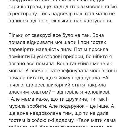
гарячі страви, ще на додаток замовлення їжі
з ресторану. І ось надвечір наш стіл мало не
валився від того, скільки в нас частування.
Тільки от свекрусі все було не так. Вона
почала відкривати мої шафи і при гостях
перевіряти наявність пилу. Потім просила
поміняти їй усі столові прибори, бо нібито я
погано все помила. Вона ганьбила мене як
могла. А ввечері зателефонувала чоловікові і
почала питати, що я йому подарувала. -А
нічого, що весь шикарний стіл я накрила
власним коштом? – відповіла я чоловікові.
-Але мама каже, що ти дружина, ти так і
мусила зробити. Але подарунок – це інше. А
ще вона невдоволена тим, що ти не дала
гостям із собою їжі додому. -Твоя мати сама