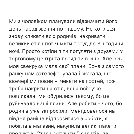
Ми з чоловіком планували відзначити його
день народ ження по-іншому. Не хотілося
знову кликати всіх родичів, накривати
великий стіл і потім мити посуд до 3-ї години
ночі. Просто хотіли піти погуляти з друзями у
торговому центрі та посидіти в кіно. Але ось
моя свекруха мала свої плани. Вона з самого
ранку нам зателефонувала і сказала, що
ввечері ми повин ні чекати на гостей, тож
треба накрити на стіл, вона всіх уже
покликала. Ми обурилися такому, бо це
руйнувало наші плани. Але робити нічого, бо
родичів уже запросили. Мені довелося на
півдня раніше відпроситися з роботи, я
побігла в магазин, накуnила великі пакети
продуктів. Стала готувати 5 салатів, дві