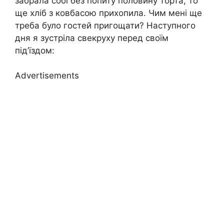
забрала собі без попиту половину торта, то
ще хліб з ковбасою прихопила. Чим мені ще
треба було гостей пригощати? Наступного
дня я зустріла свекруху перед своїм
під’їздом:
Advertisements