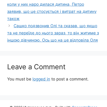
коли у них наро дилася дитина, Петро
заявив, що це стосується і витрат на дитину
також
Сашко подзвонив Олі та сказав, що якщо
та не переїде до нього зараз, то він житиме з
іншою дівчиною. Ось що на це відповіла Оля
Leave a Comment
You must be
logged in
to post a comment.