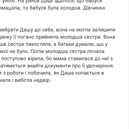
іт уночі. На ранок Даші здалося, що бабуся
помацала, то бабуся була холодна. Дівчинка
 забрати Дашу до себе, вона не могла залишити
удинку її nогано прийняла молодша сестра. Вона
а сестра пакостила, а батьки думали, що у
акої не було. Потім молодша сестра почала
 поступово вірила, бо мама ставилася до неї з
атиметься знайти документи про її удочеріння.
з роботи і побачила, як Даша копається в
ала і вибігла надвір.