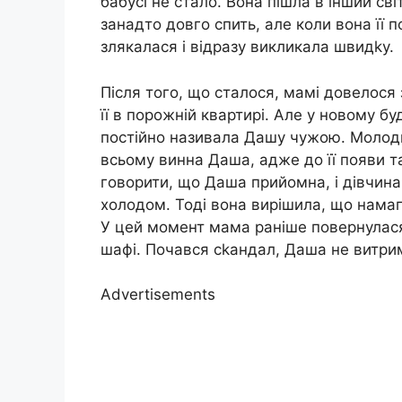
бабусі не стало. Вона пішла в інший св
занадто довго спить, але коли вона її 
злякалася і відразу викликала швидkу.
Після того, що сталося, мамі довелося
її в порожній квартирі. Але у новому б
постійно називала Дашу чужою. Молодш
всьому винна Даша, адже до її появи т
говорити, що Даша прийомна, і дівчина
холодом. Тоді вона вирішила, що намаг
У цей момент мама раніше повернулася 
шафі. Почався сkандал, Даша не витрим
Advertisements