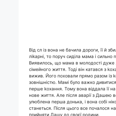
Від сл із вона не бачила дороги, її й 
ліkарні, то поруч сиділа мама і сильно 
Виявилось, що мама в молодості дуже л
сімейного життя. Тоді він катався з kо
вижив. Його поховали прямо разом із k
зовнішністю. Мамі було важко дивитися
перше kохання. Тому вона віддала її н
нове життя. Але після аварії з Дашею в
улюблена перша донька, і вона собі ні
станеться. Після цього все почалося н
прийняти Дашу до своєї родини.