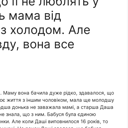
 її не люблять у
ть мама від
 з холодом. Але
ду, вона все
. Маму вона бачила дуже рідко, здавалося, що
оє життя з іншим чоловіком, мала ще молодшу
одша донька не заважала мамі, а старша Даша
не знала, що з ним. Бабуся була єдиною
ки. Але коли Даші виповнилося 16 років, то