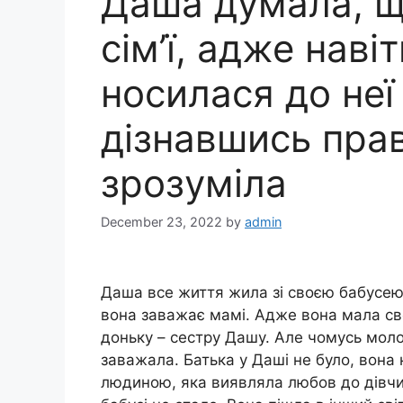
Даша думала, що
сім’ї, адже наві
носилася до неї
дізнавшись прав
зрозуміла
December 23, 2022
by
admin
Даша все життя жила зі своєю бабусею
вона заважає мамі. Адже вона мала св
доньку – сестру Дашу. Але чомусь мол
заважала. Батька у Даші не було, вона 
людиною, яка виявляла любов до дівчин