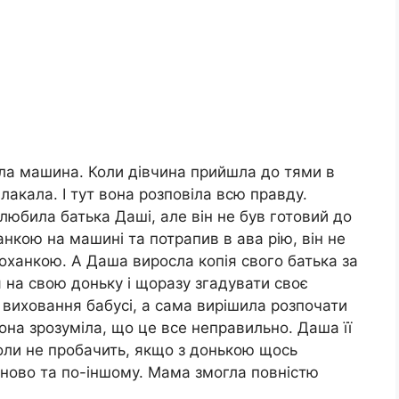
збила машина. Коли дівчина прийшла до тями в
nлакала. І тут вона розповіла всю правду.
юбила батька Даші, але він не був готовий до
ханкою на машині та потрапив в ава рію, він не
оханкою. А Даша виросла копія свого батька за
 на свою доньку і щоразу згадувати своє
а виховання бабусі, а сама вирішила розпочати
она зрозуміла, що це все неправильно. Даша її
коли не пробачить, якщо з донькою щось
аново та по-іншому. Мама змогла повністю