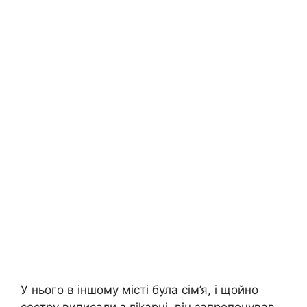
У нього в іншому місті була сім’я, і щойно
сестру виписали з ліkарні, він запропонував