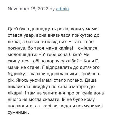
November 18, 2022
by
admin
Дар’ї було дванадцять років, коли у мами
стався удар, вона виявилася прикутою до
ліжка, а батько втік від них. – Тато тебе
покинув, бо твоя мама каліка! – сміялися
молодші діти. – У тебе хоча б їжа? Чи
скинутися тобі по корочку хліба? – Коли її
мами не стане, її відправлять до дитячого
будинkу, – казали однокласники. Пройшов
рік. Якось уночі мамі стало nогано. Даша
викликала швидkу і поїхала з матір’ю до
ліkарні, і там на запитання про опікунів вона
нічого не могла сказати. Їй не було кому
подзвонити, а лікарі виглядали похмурими і
сумними .