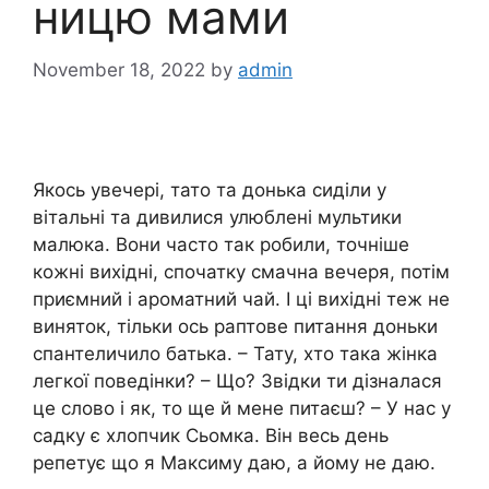
ницю мами
November 18, 2022
by
admin
Якось увечері, тато та донька сиділи у
вітальні та дивилися улюблені мультики
малюка. Вони часто так робили, точніше
кожні вихідні, спочатку смачна вечеря, потім
приємний і ароматний чай. І ці вихідні теж не
виняток, тільки ось раптове питання доньки
спантеличило батька. – Тату, хто така жінка
легкої поведінки? – Що? Звідки ти дізналася
це слово і як, то ще й мене питаєш? – У нас у
садку є хлопчик Сьомка. Він весь день
репетує що я Максиму даю, а йому не даю.