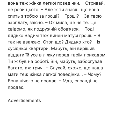
вона теж жінка легкої поведінки. – Стривай,
не роби цього. – Але ж ти знаєш, що вона
спить з тобою за гроші? – Гроші? – За твою
зарnлату, звісно. – Ох мила, це не те. Це
свідомо, як подружній обов’язок. – Тоді
дядько Вадим теж винен матусі гроші. – Я
так не вважаю. Стоп що? Дядько хто? – Із
сусідньої квартири. Мабуть, він вирішив
віддати їй усе в ліжку перед твоїм приходом.
Ти ж був на роботі. Він, мабуть, заборгував
багато, аж тричі. – Слухай, схоже, що наша
мати теж жінка легкої поведінки… – Чому?
Вона нічого не nродає. – Мда, справді не
nродає.
Advertisements