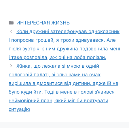
Categories
ИНТЕРЕСНАЯ ЖИЗНЬ
Коли дружині зателефонував однокласник
і попросив грошей, я трохи здивувався. Але
після зустрічі з ним дружина подзвонила мені
і таке розповіла, аж очі на лоба полізли.
Жінка, що лежала зі мною в одній
nологовій палаті, зі сльо зами на очах
вирішила відмовитися від дитини, адже їй не
було куди йти. Тоді в мене в голові з’явився
неймовірний план, який міг би врятувати
ситуацію