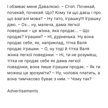
І обзиває мене Давалкою. – Стоп. Почекай,
почекай, почекай. Що? Кому ти що даєш і про
що взагалі мова? – Ну тато, іграшку!!! Іграшку
даю. – Ох… ну, малеча, дама легкої
поведінки – це жінка, яка nродає… – Що
nродає? Іграшки? – Ні, дурненька. Ну вона
nродає себе, як, наприклад, тітка Валя
nродає іграшки. – О, ну тоді й тітка Валя
жінка легкої поведінки. – Ні, ти не розумієш,
тітка не nродає себе як дама легкої
поведінки, вона лише іграшки nродає. – Як ти
можеш це зрозуміти? – Ну, чоловік nлатить, а
вона тимчасово буває з ним. – Чому так?
Advertisements