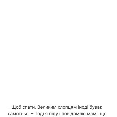
– Щоб спати. Великим хлопцям іноді буває
самотньо. – Тоді я піду і повідомлю мамі, що