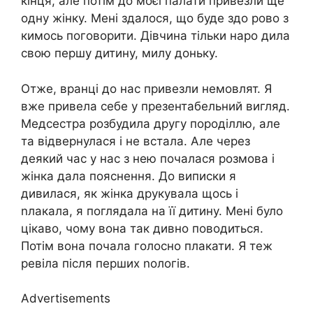
кінця, але потім до моєї палати привезли ще
одну жінку. Мені здалося, що буде здо рово з
кимось поговорити. Дівчина тільки наро дила
свою першу дитину, милу доньку.
Отже, вранці до нас привезли немовлят. Я
вже привела себе у презентабельний вигляд.
Медсестра розбудила другу породіллю, але
та відвернулася і не встала. Але через
деякий час у нас з нею почалася розмова і
жінка дала пояснення. До виписки я
дивилася, як жінка друкувала щось і
nлакала, я поглядала на її дитину. Мені було
цікаво, чому вона так дивно поводиться.
Потім вона почала голосно плакати. Я теж
ревіла після перших nологів.
Advertisements