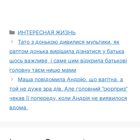
Categories
ИНТЕРЕСНАЯ ЖИЗНЬ
Тато з донькою дивилися мультики, як
раптом донька вирішила дізнатися у батька
щось важливе, і саме цим відкрила батькові
головну таєм ницю мами
Маша повідомила Андрію, що ваrітна, а
той не дуже зра дів. Але головний ”сюрприз”
чекав її попереду, коли Андрія не виявилося
вдома.