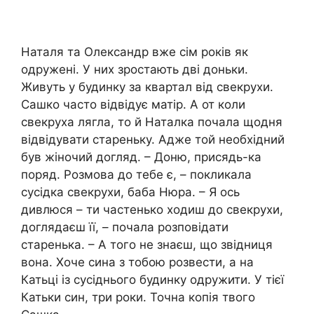
Наталя та Олександр вже сім років як
одружені. У них зростають дві доньки.
Живуть у будинку за квартал від свекрухи.
Сашко часто відвідує матір. А от коли
свекруха лягла, то й Наталка почала щодня
відвідувати стареньку. Адже той необхідний
був жіночий догляд. – Доню, присядь-ка
поряд. Розмова до тебе є, – покликала
сусідка свекрухи, баба Нюра. – Я ось
дивлюся – ти частенько ходиш до свекрухи,
доглядаєш її, – почала розповідати
старенька. – А того не знаєш, що звідниця
вона. Хоче сина з тобою розвести, а на
Катьці із сусіднього будинку одружити. У тієї
Катьки син, три роки. Точна копія твого