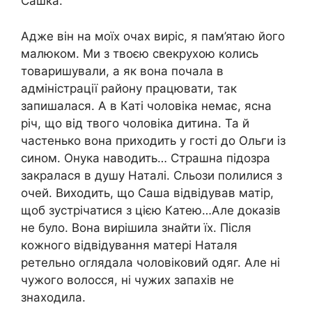
Сашка.
Адже він на моїх очах виріс, я пам’ятаю його
малюком. Ми з твоєю свекрухою колись
товаришували, а як вона почала в
адміністрації району працювати, так
запишалася. А в Каті чоловіка немає, ясна
річ, що від твого чоловіка дитина. Та й
частенько вона приходить у гості до Ольги із
сином. Онука наводить… Страшна підозра
закралася в душу Наталі. Сльози полилися з
очей. Виходить, що Саша відвідував матір,
щоб зустрічатися з цією Катею…Але доказів
не було. Вона вирішила знайти їх. Після
кожного відвідування матері Наталя
ретельно оглядала чоловіковий одяг. Але ні
чужого волосся, ні чужих запахів не
знаходила.