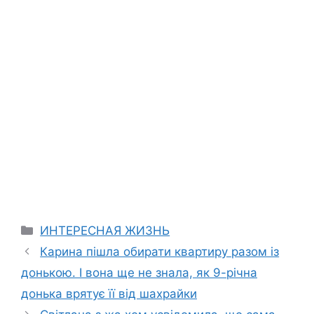
Categories
ИНТЕРЕСНАЯ ЖИЗНЬ
Карина пішла обирати квартиру разом із
донькою. І вона ще не знала, як 9-річна
донька врятує її від шахрайки