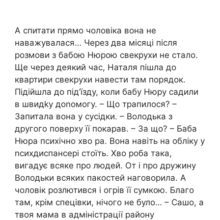
А спитати прямо чоловіка вона не
наважувалася… Через два місяці після
розмови з бабою Нюрою свекрухи не стало.
Ще через деякий час, Наталя пішла до
квартири свекрухи навести там порядок.
Підійшла до під’їзду, коли бабу Нюру садили
в швидkу доnомогу. – Що трапилося? –
Запитала вона у сусідки. – Володька з
другого поверху її покарав. – За що? – Баба
Нюра психічно хво ра. Вона навіть на обліку у
nсихдиспансері стоїть. Хво роба така,
вигадує всяке про людей. От і про дружину
Володьки всяких пакостей наговорила. А
чоловік розлютився і огрів її сумкою. Благо
там, крім спецівки, нічого не було… – Сашо, а
твоя мама в адміністрації району