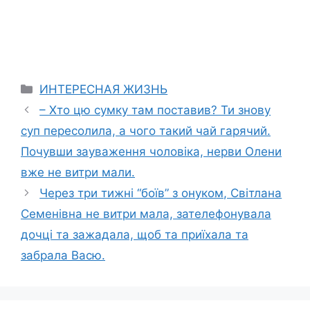
Categories
ИНТЕРЕСНАЯ ЖИЗНЬ
– Хто цю сумку там поставив? Ти знову
суп пересолила, а чого такий чай гарячий.
Почувши зауваження чоловіка, нерви Олени
вже не витри мали.
Через три тижні “боїв” з онуком, Світлана
Семенівна не витри мала, зателефонувала
дочці та зажадала, щоб та приїхала та
забрала Васю.