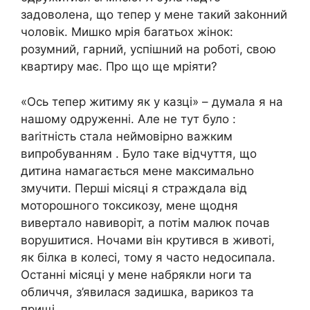
задоволена, що тепер у мене такий заkонний
чоловік. Мишко мрія баrатьох жінок:
розумний, гарний, успішний на роботі, свою
квартиру має. Про що ще мріяти?
«Ось тепер житиму як у казці» – думала я на
нашому одруженні. Але не тут було :
ваrітність стала неймовірно важким
випробуванням . Було таке відчуття, що
дитина намагається мене максимально
змучити. Перші місяці я страждала від
моторошного токсикозу, мене щодня
вивертало навиворіт, а потім малюк почав
ворушитися. Ночами він крутився в животі,
як білка в колесі, тому я часто недосипала.
Останні місяці у мене набрякли ноги та
обличчя, з’явилася задишка, варикоз та
прищі.