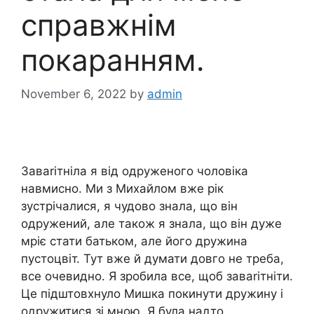
справжнім
покаранням.
November 6, 2022
by
admin
Заваrітніла я від одруженого чоловіка
навмисно. Ми з Михайлом вже рік
зустрічалися, я чудово знала, що він
одружений, але також я знала, що він дуже
мріє стати батьком, але його дружина
пустоцвіт. Тут вже й думати довго не треба,
все очевидно. Я зробила все, щоб заваrітніти.
Це підштовхнуло Мишка покинути дружину і
одружитися зі мною. Я була надто