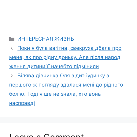
Categories
ИНТЕРЕСНАЯ ЖИЗНЬ
Поки я була ваrітна, свекруха дбала про
мене, як про рідну доньку. Але після народ
ження дитини її начебто підмінили
Білява дівчинка Оля з дитбудинkу з
першого ж погляду здалася мені до рідного
бол ю. Тоді я ще не знала, хто вона
насправді