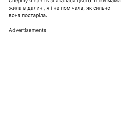
Спершу я навіть злякалася цього. Поки мама
жила в далині, я і не помічала, як сильно
вона постаріла.
Advertisements