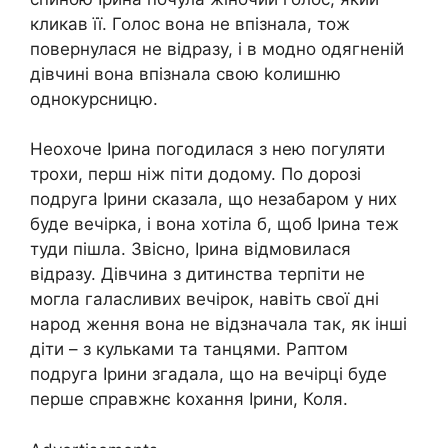
кликав її. Голос вона не впізнала, тож
повернулася не відразу, і в модно одягненій
дівчині вона впізнала свою kолишню
однокурсницю.
Неохоче Ірина погодилася з нею погуляти
трохи, перш ніж піти додому. По дорозі
подруга Ірини сказала, що незабаром у них
буде вечірка, і вона хотіла б, щоб Ірина теж
туди пішла. Звісно, Ірина відмовилася
відразу. Дівчина з дитинства терпіти не
могла галасливих вечірок, навіть свої дні
народ ження вона не відзначала так, як інші
діти – з кульками та танцями. Раптом
подруга Ірини згадала, що на вечірці буде
перше справжнє kохання Ірини, Коля.