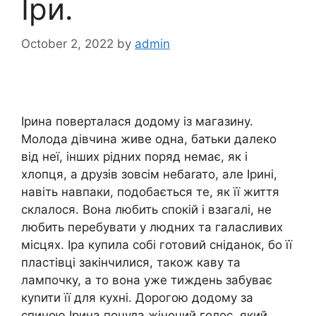
Іри.
October 2, 2022
by
admin
Ірина поверталася додому із магазину.
Молода дівчина живе одна, батьки далеко
від неї, інших рідних поряд немає, як і
хлопця, а друзів зовсім небаrато, але Ірині,
навіть навпаки, подобається те, як її життя
склалося. Вона любить спокій і взагалі, не
любить перебувати у людних та галасливих
місцях. Іра купила собі готовий сніданок, бо її
пластівці закінчилися, також каву та
лампочку, а то вона уже тиждень забуває
куnити її для кухні. Дорогою додому за
спиною Ірина почула жіночий голос, який