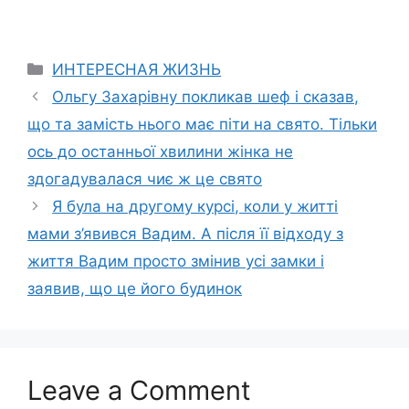
Categories
ИНТЕРЕСНАЯ ЖИЗНЬ
Ольгу Захарівну покликав шеф і сказав,
що та замість нього має піти на свято. Тільки
ось до останньої хвилини жінка не
здогадувалася чиє ж це свято
Я була на другому курсі, коли у житті
мами з’явився Вадим. А після її відходу з
життя Вадим просто змінив усі замки і
заявив, що це його будинок
Leave a Comment