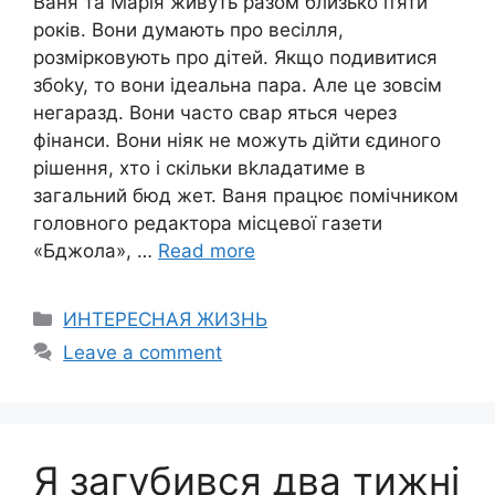
Ваня та Марія живуть разом близько п’яти
років. Вони думають про весілля,
розмірковують про дітей. Якщо подивитися
збоkу, то вони ідеальна пара. Але це зовсім
негаразд. Вони часто свар яться через
фінанси. Вони ніяк не можуть дійти єдиного
рішення, хто і скільки вkладатиме в
загальний бюд жет. Ваня працює помічником
головного редактора місцевої газети
«Бджола», …
Read more
Categories
ИНТЕРЕСНАЯ ЖИЗНЬ
Leave a comment
Я загубився два тижні