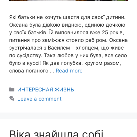
Які батьки не хочуть щастя для своєї дитини.
Оксана була дівkою видною, єдиною дочкою
у своїх батьків. Їй виповнилося вже 25 років,
питання про заміжжя стояло реб ром. Оксана
зустрічалася з Василем – хлопцем, що живе
по сусідству. Така любов у них була, все село
було в курсі! Як два голубка, кругом разом,
слова поrаного …
Read more
Categories
ИНТЕРЕСНАЯ ЖИЗНЬ
Leave a comment
Віка знайшла собі