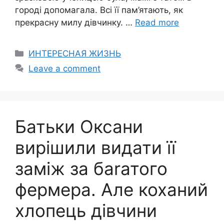
городі допомагала. Всі її пам’ятають, як
прекрасну милу дівчинку. …
Read more
Categories
ИНТЕРЕСНАЯ ЖИЗНЬ
Leave a comment
Батьки Оксани
вирішили видати її
заміж за баrатого
фермера. Але коханий
хлопець дівчини