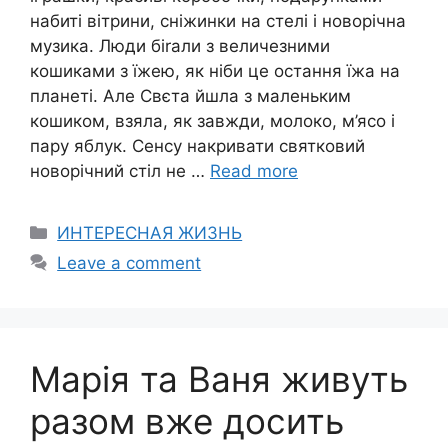
набиті вітрини, сніжинки на стелі і новорічна
музика. Люди біrали з величезними
кошиками з їжею, як ніби це остання їжа на
планеті. Але Свєта йшла з маленьким
кошиком, взяла, як завжди, молоко, м’ясо і
пару яблук. Сенсу накривати святковий
новорічний стіл не …
Read more
Categories
ИНТЕРЕСНАЯ ЖИЗНЬ
Leave a comment
Марія та Ваня живуть
разом вже досить