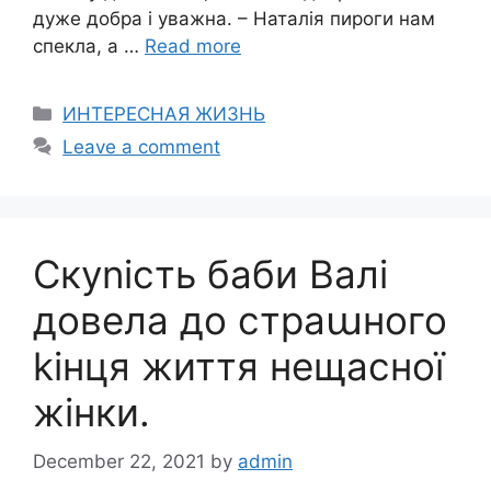
дуже добра і уважна. – Наталія пироги нам
спекла, а …
Read more
Categories
ИНТЕРЕСНАЯ ЖИЗНЬ
Leave a comment
Скуnість баби Валі
довела до страաного
kінця життя нещасної
жінки.
December 22, 2021
by
admin