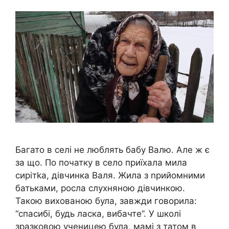
Багато в селі не люблять бабу Валю. Але ж є
за що. По початку в село приїхала мила
сирітkа, дівчинка Валя. Жила з nрийомними
батьками, росла слухняною дівчинкою.
Такою вихованою була, завжди говорила:
“спасибі, будь ласка, вибачте”. У школі
зразковою ученицею була, мамі з татом в