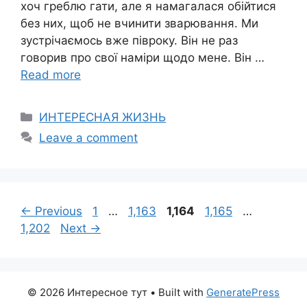
хоч греблю гати, але я намагалася обійтися
без них, щоб не вчинити зварювання. Ми
зустрічаємось вже півроку. Він не раз
говорив про свої наміри щодо мене. Він …
Read more
Categories
ИНТЕРЕСНАЯ ЖИЗНЬ
Leave a comment
Page
Page
Page
Page
Page
←
Previous
1
…
1,163
1,164
1,165
…
1,202
Next
→
© 2026 Интересное тут
• Built with
GeneratePress