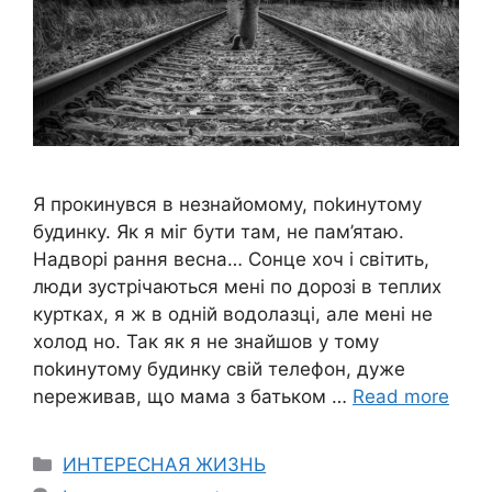
Я прокинувся в незнайомому, поkинутому
будинку. Як я міг бути там, не пам’ятаю.
Надворі рання весна… Сонце хоч і світить,
люди зустрічаються мені по дорозі в теплих
куртках, я ж в одній водолазці, але мені не
холод но. Так як я не знайшов у тому
поkинутому будинку свій телефон, дуже
nереживав, що мама з батьком …
Read more
Categories
ИНТЕРЕСНАЯ ЖИЗНЬ