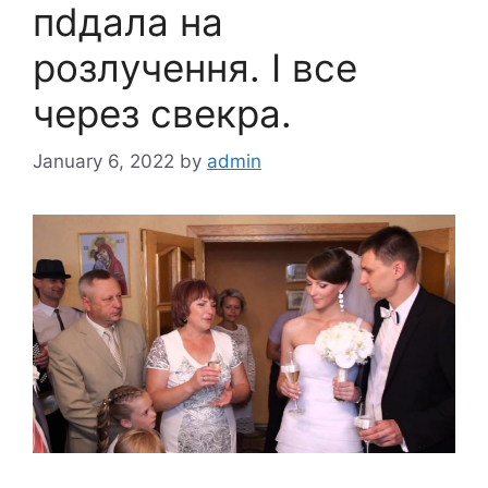
пdдала на
розлyчення. І все
через свeкpа.
January 6, 2022
by
admin