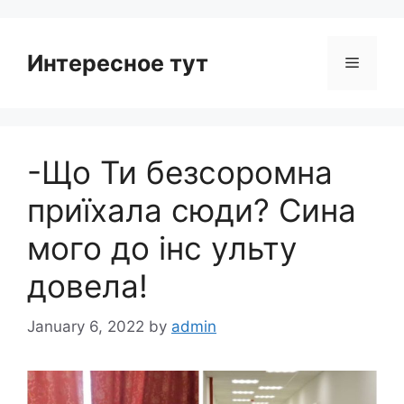
Интересное тут
Menu
-Що Ти безcоромна
приїхала сюди? Сина
мого до інс yльту
довела!
January 6, 2022
by
admin