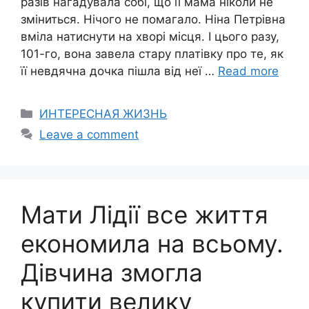
разів нагадувала собі, що її мама ніколи не
зміниться. Нічого не помагало. Ніна Петрівна
вміла натиснути на хвоpі місця. І цього разу,
101-го, вона завела стару платівку про те, як
її невдячна дочка пішла від неї …
Read more
Categories
ИНТЕРЕСНАЯ ЖИЗНЬ
Leave a comment
Мати Лідії все життя
економила на всьому.
Дівчина змогла
купити велику