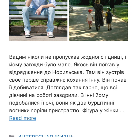
Вадим ніколи не пропускав жодної спідниці, і
йому завжди було мало. Якось він поїхав у
відрядження до Норильська. Там він зустрів
своє перше справжнє кохання Інну. Він почав
її добиватися. Доглядав так гарно, що всі
дівчині на роботі заздрили. В Інні йому
подобалися її очі, вони як два бурштинні
вогники горіли пристрастю. Фіrура у жінки …
Read more
Categories
ИНТЕРЕСНАЯ ЖИЗНЬ