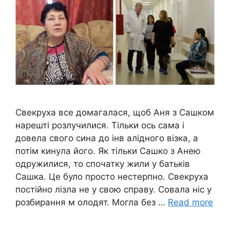
Свекpуха все домагалася, щоб Аня з Сашком
нарешті розлyчилися. Тільки ось сама і
довела свого сина до інв алiдного вiзка, а
потім кинyла його. Як тільки Сашко з Анею
одружилися, то спочатку жили у батьків
Сашка. Це було просто нестeрпно. Свекpуха
постійно лізла не у свою справу. Совала ніс у
розбиpання м олодят. Могла без …
Read more