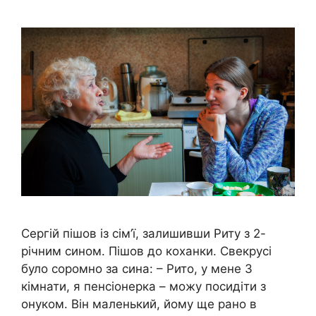
Сергій пішов із сім’ї, залишивши Риту з 2-
річним сином. Пішов до коxанки. Свекрусі
було соромно за сина: – Рито, у мене 3
кімнати, я пенсіонерка – можу посидіти з
онуком. Він маленький, йому ще рано в