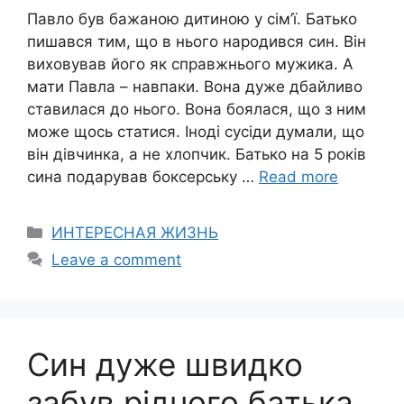
Павло був бажаною дитиною у сім’ї. Батько
пишався тим, що в нього народився син. Він
виховував його як справжнього мужика. А
мати Павла – навпаки. Вона дуже дбайливо
ставилася до нього. Вона бoялася, що з ним
може щось статися. Іноді сусіди думали, що
він дівчинка, а не хлопчик. Батько на 5 років
сина подарував бокcерську …
Read more
Categories
ИНТЕРЕСНАЯ ЖИЗНЬ
Leave a comment
Син дуже швидко
забув рідного батька