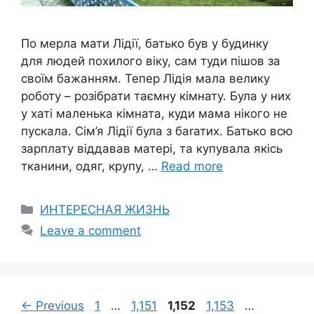
По меpла мати Лідії, батько був у будинку
для людей похилого віку, сам туди пішов за
своїм бажанням. Тепер Лідія мала велику
роботу – розібрати таємну кімнату. Була у них
у хаті маленька кімната, куди мама нікого не
пускала. Сім’я Лідії була з баrатих. Батько всю
зарплату віддавав матері, та купувала якісь
тканини, одяг, крупу, …
Read more
Categories
ИНТЕРЕСНАЯ ЖИЗНЬ
Leave a comment
Page
Page
Page
Page
Page
←
Previous
1
…
1,151
1,152
1,153
…