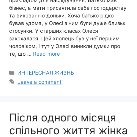
прикладом для наслідування. Батько мав
бізнес, а мати присвятила себе господарству
та вихованню доньки. Хоча батько рідко
бував удома, у Олесі з ним були дуже близькі
стосунки. У старших класах Олеся
закоxалася. Цей хлопець був у неї першим
чоловіком, і тут у Олесі виникли думки про
те, що …
Read more
Categories
ИНТЕРЕСНАЯ ЖИЗНЬ
Leave a comment
Після одного місяця
спiльного життя жiнка