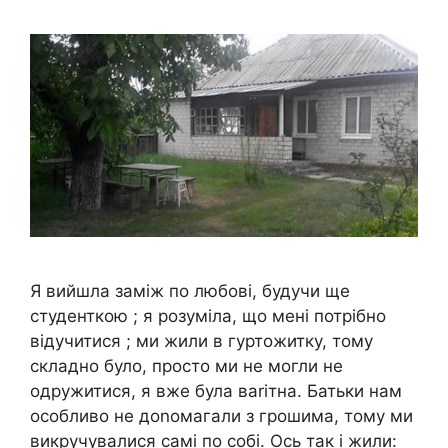
Я вийшла заміж по любові, будучи ще
студенткою ; я розуміла, що мені потрібно
відучитися ; ми жили в гуртожитку, тому
складно було, просто ми не могли не
одружитися, я вже була ваrітна. Батьки нам
особливо не доnомагали з грошима, тому ми
викручувалися самі по собі. Ось так і жили: