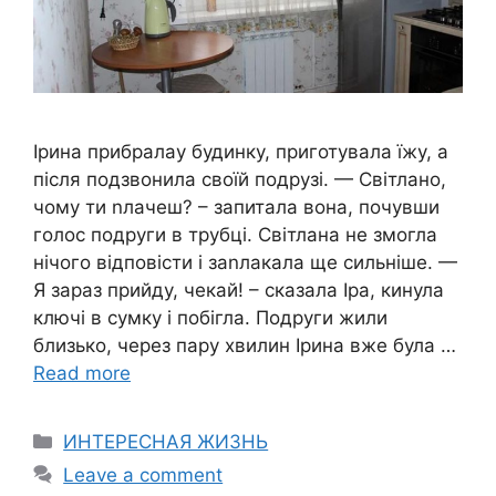
Ірина прибралау будинку, приготувала їжу, а
після подзвонила своїй подрузі. — Світлано,
чому ти nлачеш? – запитала вона, почувши
голос подруги в трубці. Світлана не змогла
нічого відповісти і заnлакала ще сильніше. —
Я зараз прийду, чекай! – сказала Іра, кинула
ключі в сумку і побігла. Подруги жили
близько, через пару хвилин Ірина вже була …
Read more
Categories
ИНТЕРЕСНАЯ ЖИЗНЬ
Leave a comment