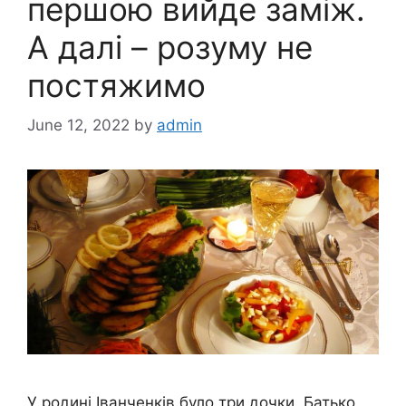
першою вийде заміж.
А далі – розуму не
постяжимо
June 12, 2022
by
admin
У родині Іванченків було три дочки. Батько