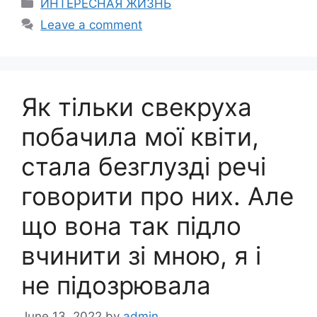
Categories
ИНТЕРЕСНАЯ ЖИЗНЬ
Leave a comment
Як тільки свекруха
побачила мої квіти,
стала безглузді речі
говорити про них. Але
що вона так підло
вчинити зі мною, я і
не підозрювала
June 13, 2022
by
admin