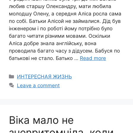
любив старшу Олександру, мати любила
молодшу Олену, а середня Аліса росла сама
по собі. Батьки Алісой не займалися. Дід був
інженером і по роботі йому потрібно було
багато читати різними мовами. Оскільки
Аліса добре знала англійську, вона
проводила багато часу з дідусем. Бабуся по
батькові не стало. Батько …
Read more
Categories
ИНТЕРЕСНАЯ ЖИЗНЬ
Leave a comment
Віка мало не
знеnритомніла, коли