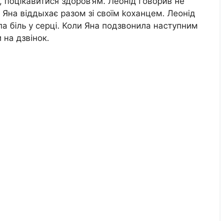
, поцікавитися здоров’ям. Леонід говорив не
 Яна віддыхає разом зі своїм kоханцем. Леонід
ла біль у серці. Коли Яна подзвонила наступним
 на дзвінок.