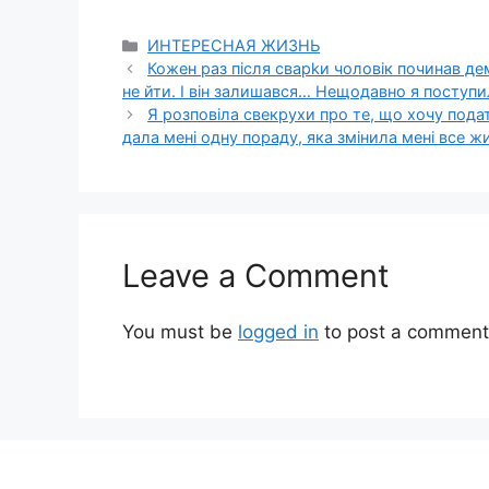
Categories
ИНТЕРЕСНАЯ ЖИЗНЬ
Кожен раз після сварkи чоловік починав де
не йти. І він залишався… Нещодавно я поступи
Я розповіла свекрухи про те, що хочу подати
дала мені одну пораду, яка змінила мені все ж
Leave a Comment
You must be
logged in
to post a comment