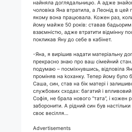
найняла доглядальницю. А адже знайо
чоловіка Яна втратила, а Леонід в цей 
якому вона працювала. Кожен раз, коли
йому майже 50 років: ставав бадьорим 
взаємністю, адже втратити відмінну пос
покликав Яну до себе в кабінет.
-Яна, я вирішив надати матеріальну доn
прекрасно знаю про ваш сімейний стан.
подумаю – посміхнувшись, відповіла Яна
проміняв на koханку. Тепер йому було 
Саша, син, став на бік матері і залиши
службових сходах: багатий і впливовий 
Софія, не брала нового “тата”, і кожен
заборонити. А рідний син був настільки
своє весілля…
Advertisements