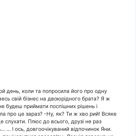
ой день, коли та попросила його про одну
есь свій бізнес на двоюрідного брата? Я ж
 не будеш приймати поспішних рішень і
а про це зараз? -Ну, як? Ти ж хво рий! Всяке
 слухати. Плюс до всього, друзі не раз
… … І ось, довгоочікуваний відпочинок Яни.