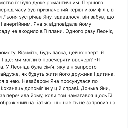
мство їх було дуже романтичним. Першого
період часу був призначений керівником філії, в
 Льоня зустрічав Яну, здавалося, він забув, що
і енергійним. Яна ж відповідала йому
аду не входило в її плани. Одного разу Леонід
омогу. Візьміть, будь ласка, цей конверт. Я
 І ще: ми могли б повечеряти ввечері? -Я
. У Леоніда була сім’я, яку він запросто
байдуже, як будуть жити його дружина і дитина.
вся з нею. Незабаром Яна просунулася по
kоханець доnоміг їй у цій справі. Донька Яни,
 раз перечила йому, коли той намагався щось їй
 ображений на батька, що навіть не запросив на