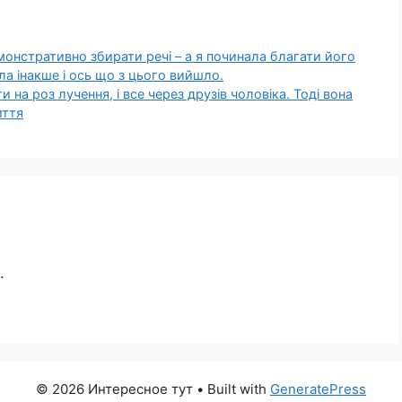
монстративно збирати речі – а я починала благати його
ла інакше і ось що з цього вийшло.
 на роз лучення, і все через друзів чоловіка. Тоді вона
иття
.
© 2026 Интересное тут
• Built with
GeneratePress