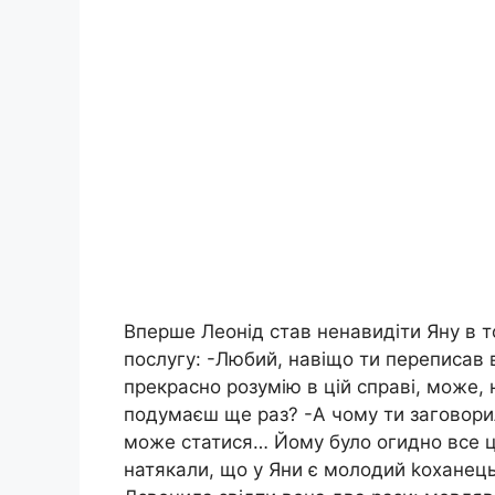
Вперше Леонід став ненавидіти Яну в т
послугу: -Любий, навіщо ти переписав в
прекрасно розумію в цій справі, може,
подумаєш ще раз? -А чому ти заговорил
може статися… Йому було огидно все це
натякали, що у Яни є молодий kоханець