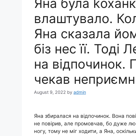
Яна була kоханк
влаштувало. Кол
Яна сказала йо
біз нес її. Тоді 
на відпочинок. П
чекав неприємн
August 9, 2022
by
admin
Яна збиралася на відпочинок. Вона пов
не повірив, але промовчав, бо дуже л
ногу, тому не міг ходити, а Яна, оскіль