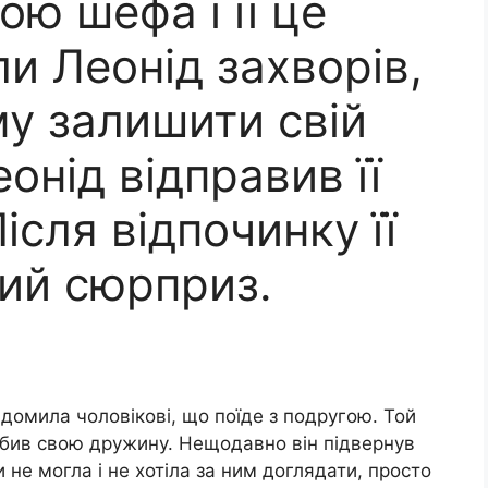
ою шефа і її це
и Леонід захворів,
му залишити свій
Леонід відправив її
ісля відпочинку її
ий сюрприз.
ідомила чоловікові, що поїде з подругою. Той
юбив свою дружину. Нещодавно він підвернув
ки не могла і не хотіла за ним доглядати, просто