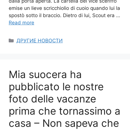
dalla porta aperta. La cartella del vice sceriffo
emise un lieve scricchiolio di cuoio quando lui la
spostò sotto il braccio. Dietro di lui, Scout era …
Read more
Categories
ДРУГИЕ НОВОСТИ
Mia suocera ha
pubblicato le nostre
foto delle vacanze
prima che tornassimo a
casa – Non sapeva che