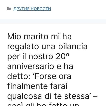
Categories
ДРУГИЕ НОВОСТИ
Mio marito mi ha
regalato una bilancia
per il nostro 20º
anniversario e ha
detto: ‘Forse ora
finalmente farai
qualcosa di te stessa’ –
così gli ho fatto un