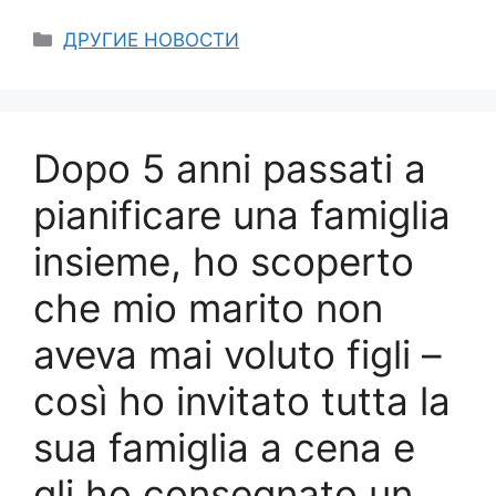
Categories
ДРУГИЕ НОВОСТИ
Dopo 5 anni passati a
pianificare una famiglia
insieme, ho scoperto
che mio marito non
aveva mai voluto figli –
così ho invitato tutta la
sua famiglia a cena e
gli ho consegnato un