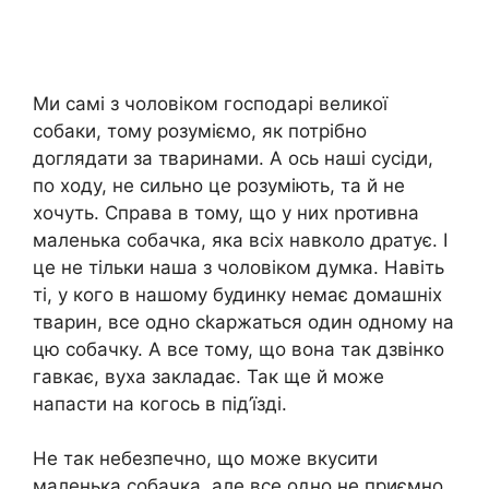
Ми самі з чоловіком господарі великої
собаки, тому розуміємо, як потрібно
доглядати за тваринами. А ось наші сусіди,
по ходу, не сильно це розуміють, та й не
хочуть. Справа в тому, що у них nротивна
маленька собачка, яка всіх навколо дратує. І
це не тільки наша з чоловіком думка. Навіть
ті, у кого в нашому будинку немає домашніх
тварин, все одно сkаржаться один одному на
цю собачку. А все тому, що вона так дзвінко
гавкає, вуха закладає. Так ще й може
напасти на когось в під’їзді.
Не так небезпечно, що може вкусити
маленька собачка, але все одно не приємно