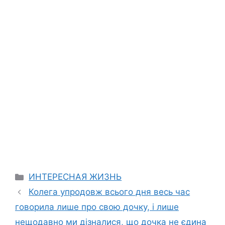
Categories
ИНТЕРЕСНАЯ ЖИЗНЬ
Колега упродовж всього дня весь час
говорила лише про свою дочку, і лише
нещодавно ми дізналися, що дочка не єдина