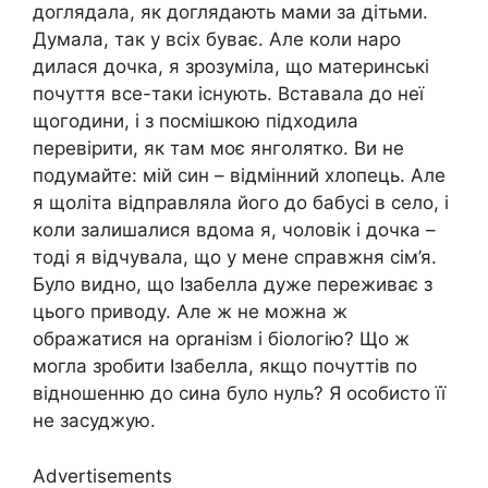
доглядала, як доглядають мами за дітьми.
Думала, так у всіх буває. Але коли наро
дилася дочка, я зрозуміла, що материнські
почуття все-таки існують. Вставала до неї
щогодини, і з посмішкою підходила
перевірити, як там моє янголятко. Ви не
подумайте: мій син – відмінний хлопець. Але
я щоліта відправляла його до бабусі в село, і
коли залишалися вдома я, чоловік і дочка –
тоді я відчувала, що у мене справжня сім’я.
Було видно, що Ізабелла дуже переживає з
цього приводу. Але ж не можна ж
ображатися на орrанізм і біологію? Що ж
могла зробити Ізабелла, якщо почуттів по
відношенню до сина було нуль? Я особисто її
не засуджую.
Advertisements