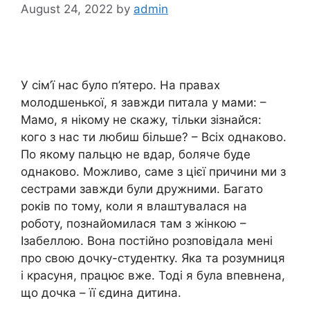
August 24, 2022
by
admin
У сім’ї нас було п’ятеро. На правах
молодшенької, я завжди питала у мами: –
Мамо, я нікому не скажу, тільки зізнайся:
кого з нас ти любиш більше? – Всіх однаково.
По якому пальцю не вдар, боляче буде
однаково. Можливо, саме з цієї причини ми з
сестрами завжди були дружними. Багато
років по тому, коли я влаштувалася на
роботу, познайомилася там з жінкою –
Ізабеллою. Вона постійно розповідала мені
про свою дочку-студентку. Яка та розумниця
і красуня, працює вже. Тоді я була впевнена,
що дочка – її єдина дитина.