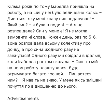
Кілька років по тому Ізабелла прийшла на
роботу, а на шиї у неї було величезне кольє: –
Дивіться, яку мені красу син подарував! –
Який син? – я була в подиві. – А я не
розповідала? Син у мене є! Я не могла
вимовити ні слова. Кожен день, раз по 5-6,
вона розповідала всьому колективу про
дочку, а про сина жодного разу не
заїкнулася! Одного разу ми обідали в їдальні,
коли Ізабелла раптом сказала: – Син-то мій
на нову роботу влаштувався, буде
отримувати багато грошей. – Пишаєтеся
ним? – Я навіть не знаю. У мене якісь змішані
почуття по відношенню до нього.
Advertisements