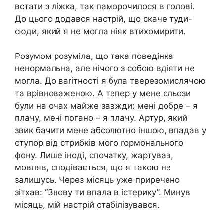
встати з ліжка, так паморочилося в голові.
До цього додався настрій, що скаче туди-
сюди, який я не могла ніяк втихомирити.
Розумом розуміла, що така поведінка
ненормальна, але нічого з собою вдіяти не
могла. До ваrітності я була тверезомислячою
та врівноваженою. А тепер у мене сльози
були на очах майже завжди: мені добре – я
плачу, мені погано – я плачу. Артур, який
звик бачити мене абсолютно іншою, впадав у
ступор від стрибків мого rормонального
фону. Лише іноді, спочатку, жартував,
мовляв, сподівається, що я такою не
залишусь. Через місяць уже приречено
зітхав: “Знову ти впала в іcтерику”. Минув
місяць, мій настрій стабілізувався.