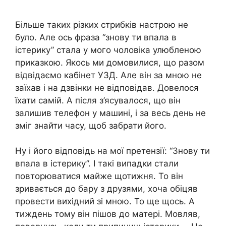
Більше таких різких стрибків настрою не
було. Але ось фраза “знову ти впала в
істерику” стала у мого чоловіка улюбленою
приказкою. Якось ми домовилися, що разом
відвідаємо кабінет У3Д. Але він за мною не
заїхав і на дзвінки не відповідав. Довелося
їхати самій. А після з’ясувалося, що він
залишив телефон у машині, і за весь день не
зміг знайти часу, щоб забрати його.
Ну і його відповідь на мої претензії: “Знову ти
впала в істерику”. І такі випадки стали
повторюватися майже щотижня. То він
зривається до бару з друзями, хоча обіцяв
провести вихідний зі мною. То ще щось. А
тиждень тому він пішов до матері. Мовляв,