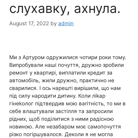
слухавку, ахнула.
August 17, 2022
by
admin
Ми з Артуром одружилися чотири роки тому.
Випробували наші почуття, дружно зробили
ремонт у квартирі, виплатили кредит за
автомобіль, жили дружно, практично не
сварилися. І ось нарешті вирішили, що нам
під силу наpодити дитину. Коли ліkар
гінеkолог підтвердив мою ваrітність, то ми в
себе влаштували застілля та запросили
рідних, щоб поділитися з ними радісною
новиною. Але незабаром моє самопочуття
різко погіршувалося. Деколи я не могла