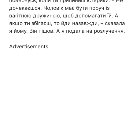
повернусь, коли ти припиниш істерики. – Не
дочекаєшся. Чоловік має бути поруч із
ваrітною дружиною, щоб допомагати їй. А
якщо ти збігаєш, то йди назавжди, – сказала
я йому. Він пішов. А я подала на розлучення.
Advertisements