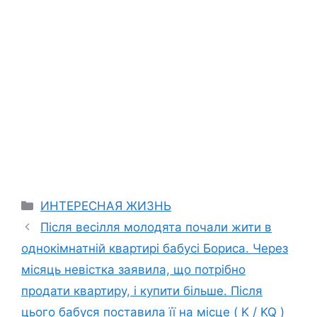
Categories
ИНТЕРЕСНАЯ ЖИЗНЬ
Після весілля молодята почали жити в
однокімнатній квартирі бабусі Бориса. Через
місяць невістка заявила, що потрібно
продати квартиру, і купити більше. Після
цього бабуся поставила її на місце ( K / KQ )