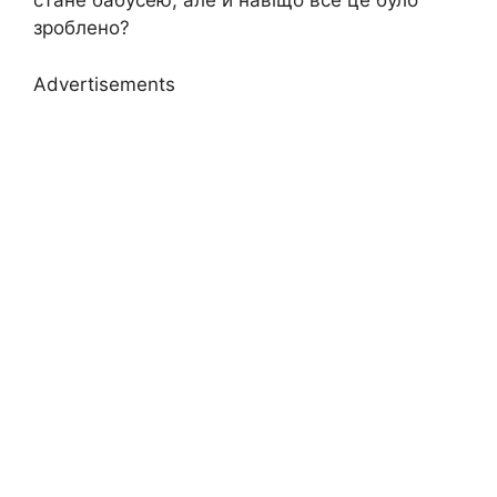
стане бабусею, але й навіщо все це було
зроблено?
Advertisements