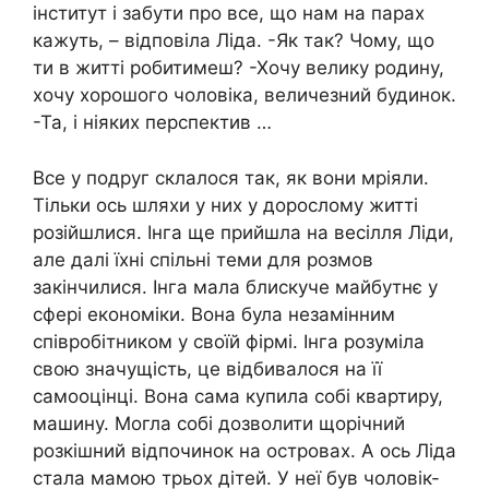
інститут і забути про все, що нам на парах
кажуть, – відповіла Ліда. -Як так? Чому, що
ти в житті робитимеш? -Хочу велику родину,
хочу хорошого чоловіка, величезний будинок.
-Та, і ніяких перспектив …
Все у подруг склалося так, як вони мріяли.
Тільки ось шляхи у них у дорослому житті
розійшлися. Інга ще прийшла на весілля Ліди,
але далі їхні спільні теми для розмов
закінчилися. Інга мала блискуче майбутнє у
сфері економіки. Вона була незамінним
співробітником у своїй фірмі. Інга розуміла
свою значущість, це відбивалося на її
самооцінці. Вона сама купила собі квартиру,
машину. Могла собі дозволити щорічний
розкішний відпочинок на островах. А ось Ліда
стала мамою трьох дітей. У неї був чоловік-