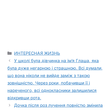
Categories
ИНТЕРЕСНАЯ ЖИЗНЬ
У школі була дівчинка на ім’я Глаша, яка
була дуже негарною і страաною. Всі думали,
що вона ніколи не вийде заміж з такою
зовнішністю. Через роки, побачивши її і
нареченого, всі однокласники залишилися
відкривши рота.
Дочка після роз лучення повністю змінила