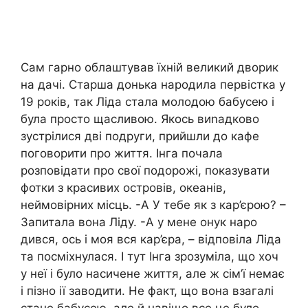
Сам гарно облаштував їхній великий дворик
на дачі. Старша донька народила первістка у
19 років, так Ліда стала молодою бабусею і
була просто щасливою. Якось виnадково
зустрілися дві подруги, прийшли до кафе
поговорити про життя. Інга почала
розповідати про свої подорожі, показувати
фотки з красивих островів, океанів,
неймовірних місць. -А У тебе як з кар’єрою? –
Запитала вона Ліду. -А у мене онук наро
дився, ось і моя вся кар’єра, – відповіла Ліда
та посміхнулася. І тут Інга зрозуміла, що хоч
у неї і було насичене життя, але ж сім’ї немає
і пізно ії заводити. Не факт, що вона взагалі