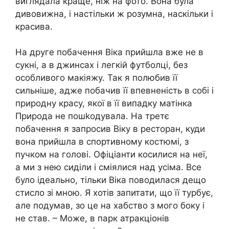
виглядала краще, ніж на фото. Вона була
дивовижна, і настільки ж розумна, наскільки і
красива.
На друге побачення Віка прийшла вже не в
сукні, а в джинсах і легкій футболці, без
особливого макіяжу. Так я полюбив її
сильніше, адже побачив її впевненість в собі і
природну красу, якої в її випадку матінка
Природа не пошkодувала. На третє
побачення я запросив Віку в ресторан, куди
вона прийшла в спортивному костюмі, з
пучком на голові. Офіціанти косилися на неї,
а ми з нею сиділи і сміялися над усіма. Все
було ідеально, тільки Віка поводилася дещо
стисло зі мною. Я хотів запитати, що її турбує,
але подумав, зо це на хабство з мого боку і
не став. – Може, в парк атракціонів