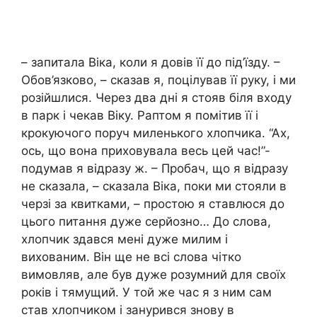
– запитала Віка, коли я довів її до під’їзду. –
Обов’язково, – сказав я, поцілував її руку, і ми
розійшлися. Через два дні я стояв біля входу
в парк і чекав Віку. Раптом я помітив її і
крокуючого поруч миленького хлопчика. “Ах,
ось, що вона приховувала весь цей час!”-
подумав я відразу ж. – Пробач, що я відразу
не сказала, – сказала Віка, поки ми стояли в
черзі за квитками, – простою я ставлюся до
цього питання дуже серйозно… До слова,
хлопчик здався мені дуже милим і
вихованим. Він ще не всі слова чітко
вимовляв, але був дуже розумний для своїх
років і тямущий. У той же час я з ним сам
став хлопчиком і занурився знову в