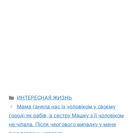
Categories
ИНТЕРЕСНАЯ ЖИЗНЬ
Мама ганяла нас із чоловіком у своєму
городі як рабів, а сестру Машку з її чоловіком
не чіпала. Після чергового випадку у мене