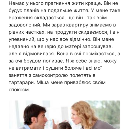
Немає у нього прагнення жити краще. Він не
будує планів на подальше життя. У мене таке
враження складається, що він і так всім
задоволений. Ми зараз квартиру знімаємо в
рівних частках, на продукти скидаємося, і він
упевнений, що у нас все відмінно. Він мене
недавно на вечерю до матері запрошував,
але я відмовилася. Вона в очі посміхається, а
за очі брудом поливає. Я ж себе знаю, можу
не витримати і рушити боляче і всі мої
заняття з самоконтролю полетять в
тартарари. МІша мене приваблює своїм
спокоєм.