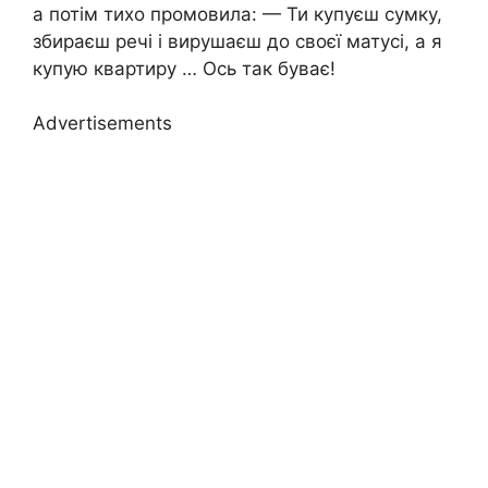
а потім тихо промовила: — Ти купуєш сумку,
збираєш речі і вирушаєш до своєї матусі, а я
купую квартиру … Ось так буває!
Advertisements