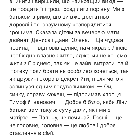
вчинити і вирішили, що найкращий вихід —
це продати її і гроші розділити порівну. Ми з
батьком віримо, що ви вже достатньо
дорослі і по-розумному розпорядитися
грошима. Сказала дітям за вечерею мати
двійнят, Дениса і Дани, Олена.— Це чудова
новина, — відповів Денис, нам якраз з Ліною
необхідно власне житло, адже ми не хочемо
жити з її ріднею, так як це зайві витрати, та й
іпотеку поки брати не особливо хочеться, так
як дружині скоро в декрет йти, після чого я
залишуся одним годувальником. — Ой,
синку, справу кажеш, — підтримав хлопця
Тимофій Іванович, — Добре б було, якби Ліни
батьки вам таку ж суму дали, як і ми з
матір’ю. — Пап, ну, не починай. Гроші — це
не головне, головне — це любов і добре
ставлення в сім’ї.