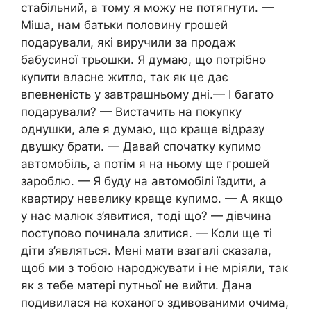
стабільний, а тому я можу не потягнути. —
Міша, нам батьки половину грошей
подарували, які виручили за продаж
бабусиної трьошки. Я думаю, що потрібно
купити власне житло, так як це дає
впевненість у завтрашньому дні.— І багато
подарували? — Вистачить на покупку
однушки, але я думаю, що краще відразу
двушку брати. — Давай спочатку купимо
автомобіль, а потім я на ньому ще грошей
зароблю. — Я буду на автомобілі їздити, а
квартиру невелику краще купимо. — А якщо
у нас малюк з’явитися, тоді що? — дівчина
поступово починала злитися. — Коли ще ті
діти з’являться. Мені мати взагалі сказала,
щоб ми з тобою народжувати і не мріяли, так
як з тебе матері путньої не вийти. Дана
подивилася на коханого здивованими очима,