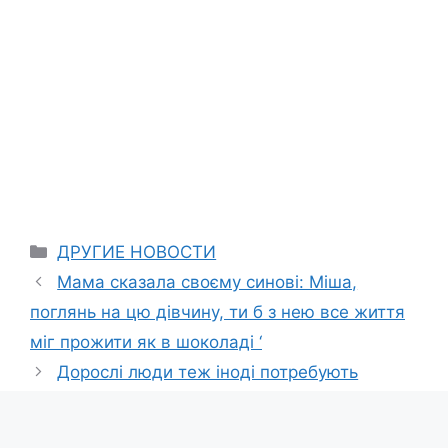
Categories
ДРУГИЕ НОВОСТИ
Мама сказала своєму синові: Міша,
поглянь на цю дівчину, ти б з нею все життя
міг прожити як в шоколаді ‘
Дорослі люди теж іноді потребують
виховання. Свекруха не повинна забирати в
мене все, що їй сподобається