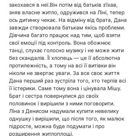
закохався в неї.Він потім від батьків з’їхав,
зняв власне житло, одружився на Ліні, тепер
ось дитинку чекає. На відміну від брата, Дана
завжди створювала батькам якісь проблеми.
Дівчина багато працює над тим, щоб взяти
свої емоції під контроль. Вона обожнює
танці, слухає голосно музику і не може жити
без скандалів. Її хлопець — це її абсолютна
протилежність, а тому на всі її витівки він
ніколи не звертає уваги. За все своє життя
Дана перший раз зустріла того, хто терпів всі
її істерики. Саме тому вона і цінувала Мішу.
Брат і сестра повернулися до своїх
половинок і вирішили з ними поговорити.
Ліна з Денисом надумали купити невелику
однушку і вирішили, що після того, як малюк
підросте, можна буде подумати і про
розширення житлоплощі.